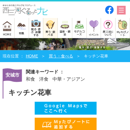
見る･遊
モデルコ
温泉・宿
買う･食
西三河に
Myたびノ
ぶ･体験
特集
HOME
ース
泊
べる
イベント
ついて
ート
する
HOME
買う・食べる
キッチン花車
関連キーワード ：
安城市
和食
洋食
中華・アジアン
キッチン花車