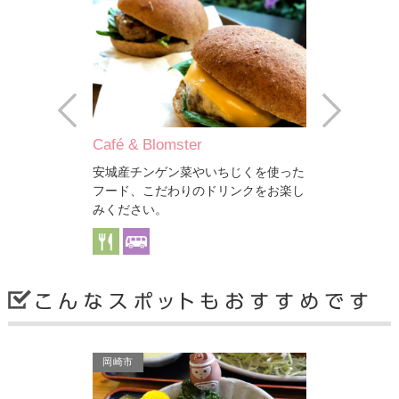
Prev
Next
房
Café & Blomster
三河デリシ
た手作りソーセ
安城産チンゲン菜やいちじくを使った
地元産の豚肉
城ベーコンなど
フード、こだわりのドリンクをお楽し
ージや、ポテ
みください。
安城市
安城市
岡崎市