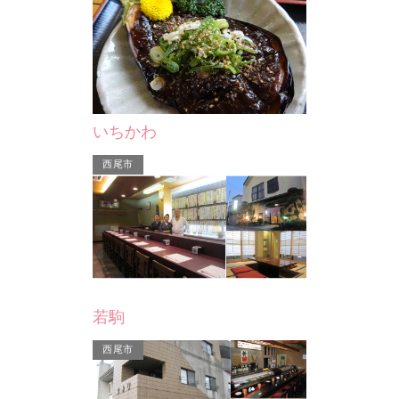
三河デリシャスファーム
デンパーク
ちじくを使った
地元産の豚肉を使用した手作りソーセ
地元産の野菜
リンクをお楽し
ージや、ポテトフライの専門店です。
どを使用した
販売していま
いちかわ
安城市
西尾市
若駒
ァーム
デンパーク アイス工房
た手作りソーセ
地元産の野菜やフルーツ、地ビールな
西尾市
の専門店です。
どを使用したこだわりのジェラートを
販売しています。