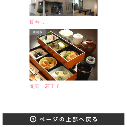
稲寿し
西尾市
旬菜 若王子