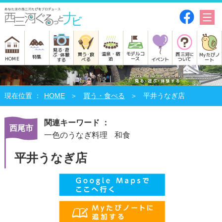
見る･遊
モデルコ
温泉・宿
買う･食
西三河に
Myたびノ
ぶ･体験
特集
HOME
ース
泊
べる
イベント
ついて
ート
する
HOME
買う・食べる
平井うなぎ店
関連キーワード ：
西尾市
一色のうなぎ料理
和食
平井うなぎ店