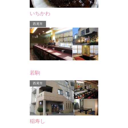
ョップ「パティスリーツ…
いちかわ
西尾市
西尾市
若駒
(株)錦（とんかつ錦）
 ツタヤ
業した菓子店「津多屋」
西尾市
目の手によってケーキシ
スリーツ…
稲寿し