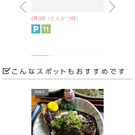
Prev
Next
んかつ錦）
(株)はと屋（みそぱーく）
「食べる」「見る」「体験する」「買
う」みそを楽しむテーマパーク！ 創
業文久元年（1861）、味…
西尾市
岡崎市
なや
パティスリー ツタヤ
明治13年に創業した菓子店「津多屋」
が、9・10代目の手によってケーキシ