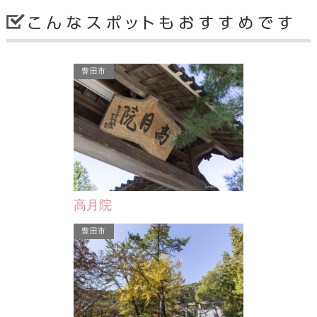
豊田市
藤川宿資料館
脇本陣跡に作られた資料展示館。藤川
宿に関する資料や高札、駒曵朱印状、
宿場の模型が展示されて…
高月院
岡崎市
豊田市