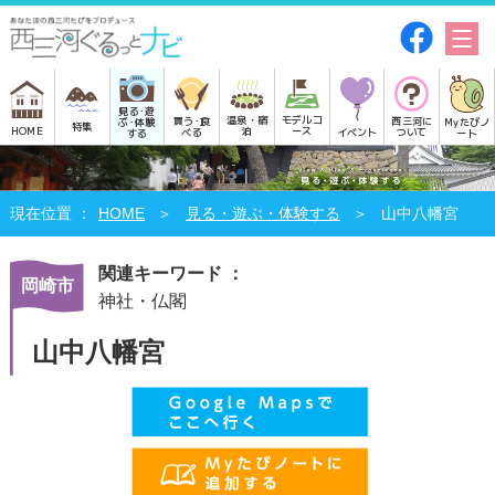
見る･遊
モデルコ
温泉・宿
買う･食
西三河に
Myたびノ
ぶ･体験
特集
HOME
ース
泊
べる
イベント
ついて
ート
する
HOME
見る・遊ぶ・体験する
山中八幡宮
関連キーワード ：
岡崎市
神社・仏閣
山中八幡宮