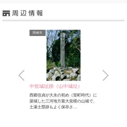
岡崎市
Prev
Next
中世城址跡（山中城址）
師寺（牛…
西郷信貞が大永の初め（室町時代）に
の地殻変動の跡
築城した三河地方最大規模の山城で、
指定の天然記念
土濠土塁跡もよく保存さ…
い…
岡崎市