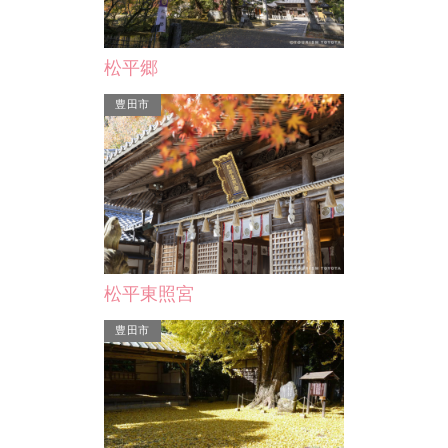
牛乗山／一畑山薬師寺（一…
松平郷
料展示館。藤川
牛乗山は２億年以上前の地殻変動の跡
、駒曵朱印状、
豊田市
を見ることができ、市指定の天然記念
て…
物になっています。丸い…
松平東照宮
豊田市