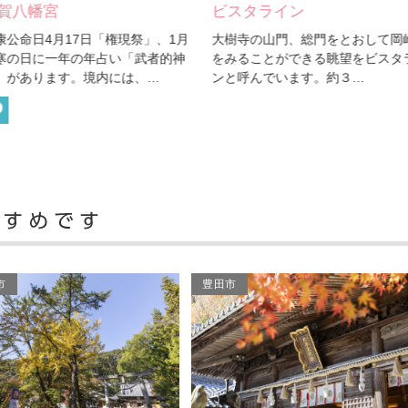
賀八幡宮
ビスタライン
康公命日4月17日「権現祭」、1月
大樹寺の山門、総門をとおして岡
寒の日に一年の年占い「武者的神
をみることができる眺望をビスタ
」があります。境内には、…
ンと呼んでいます。約３…
市
豊田市