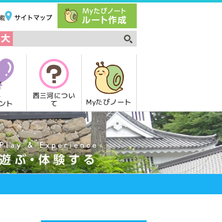
西三河につい
Myたびノート
て
ント