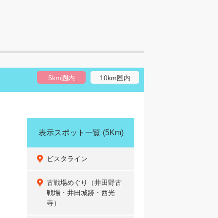
5km圏内
10km圏内
表示スポット一覧
(5Km)
ビスタライン
古戦場めぐり（井田野古
戦場・井田城跡・西光
寺）