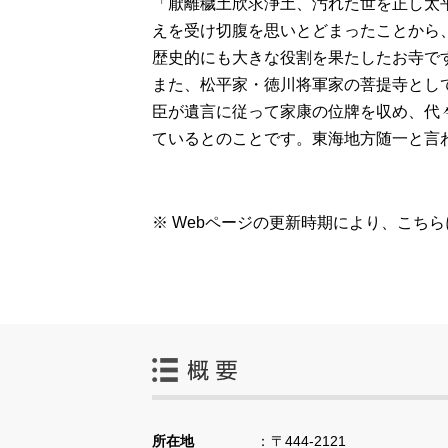
「厭離穢土欣求浄土、汚れた世を正し太
えを受け切腹を思いとどまったことから
歴史的にも大きな役割を果たしたお寺で
また、松平家・徳川将軍家の菩提寺とし
臣が遺言に従って家康の位牌を収め、代
ているとのことです。東海地方随一と言
※ Webページの更新時期により、こち
所在地
〒444-2121