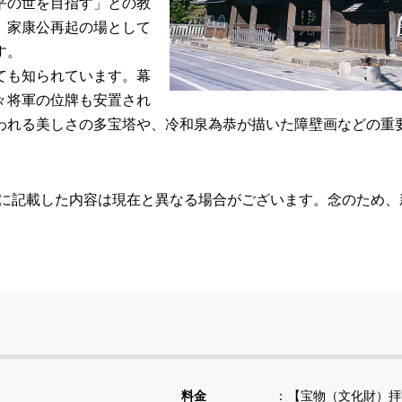
平の世を目指す」との教
、家康公再起の場として
す。
ても知られています。幕
々将軍の位牌も安置され
われる美しさの多宝塔や、冷和泉為恭が描いた障壁画などの重
らに記載した内容は現在と異なる場合がございます。念のため
料金
【宝物（文化財）拝