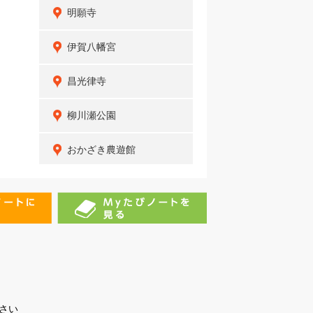
明願寺
伊賀八幡宮
昌光律寺
柳川瀬公園
おかざき農遊館
稲前神社
円福寺
信光明寺
松応寺
さい