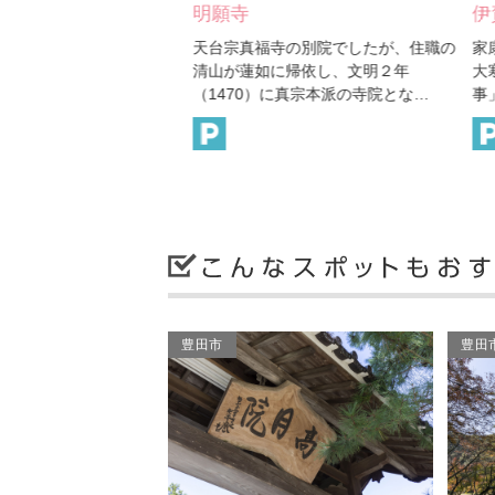
ぐり（井田野古戦…
明願寺
伊
467）松平４代親忠と尾
天台宗真福寺の別院でしたが、住職の
家
三河の伊保の士豪が激しく
清山が蓮如に帰依し、文明２年
大
場です。西光寺…
（1470）に真宗本派の寺院とな…
事
豊田市
豊田