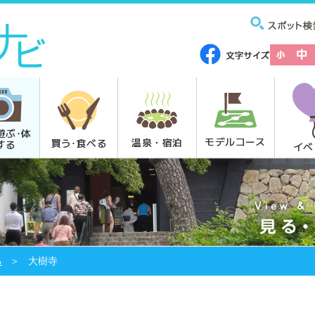
遊ぶ･体
モデルコース
温泉・宿泊
買う･食べる
する
イベ
る
大樹寺