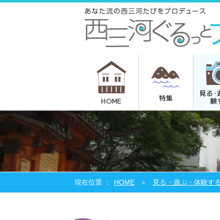
見る･
特集
験
HOME
HOME
見る・遊ぶ・体験す