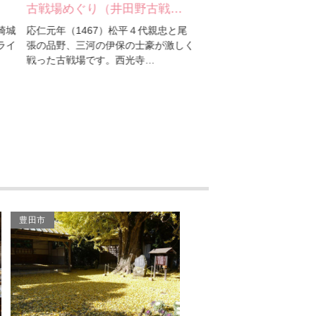
古戦場めぐり（井田野古戦…
明願寺
崎城
応仁元年（1467）松平４代親忠と尾
天台宗真福寺の別院でし
伝統工芸（太鼓）
ライ
張の品野、三河の伊保の士豪が激しく
清山が蓮如に帰依し、文
戦った古戦場です。西光寺…
（1470）に真宗本派の
大林寺
金のわらじ案内柱（ち）
朝市（二七市等）
金のわらじ案内柱（り）
誓願寺・諏訪神社（諏訪
神社）
豊田市
誓願寺・諏訪神社（誓願
寺）
大樹寺