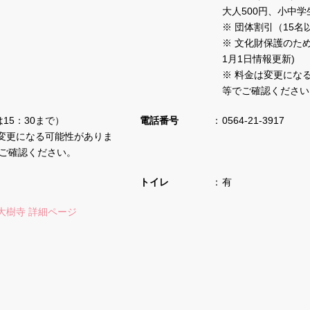
大人500円、小中学
※ 団体割引（15名
※ 文化財保護のため
1月1日情報更新)
※ 料金は変更にな
等でご確認ください
は15：30まで）
電話番号
0564‐21‐3917
変更になる可能性がありま
kをご確認ください。
トイレ
有
大樹寺 詳細ページ