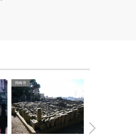
中世城址跡（岩津城址）
古代の遺跡群（北野廃寺
跡）
願照寺
古代の遺跡群（岩津古墳
群）
岩津天満宮
岡崎市
岡崎市
金のわらじ案内柱（ぬ）
金のわらじ案内柱（る）
伝統工芸（ろうそく）
Next
磯部ろうそく店