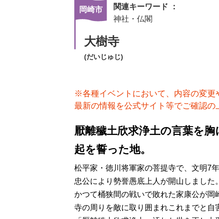
関連キーワード ：
岡崎市
神社・仏閣
大樹寺
(だいじゅじ)
※各種イベントにおいて、内容の変更
最新の情報を公式サイト等でご確認の
厭離穢土欣求浄土の言葉を胸
起を誓った地。
松平家・徳川将軍家の菩提寺で、文明7年（
忠公により勢誉愚底上人が開山しました
かつて桶狭間の戦いで敗れた家康公が岡
寺の周りを敵に取り囲まれこれまでと自