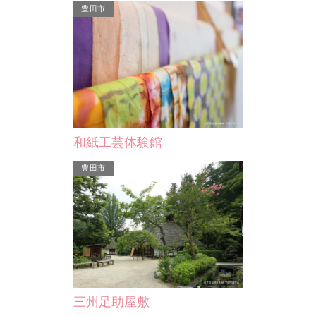
豊田市
妙国寺
国鉄6200
火出見尊（ひこ
妙国寺は、家康公、秀忠公、家光公の
祀って建立され
三代に仕え、三河物語を綴ったことで
す…
有名な大久保彦左衛門な…
和紙工芸体験館
豊田市
三州足助屋敷