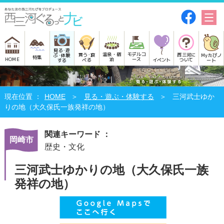
見る･遊
モデルコ
温泉・宿
買う･食
西三河に
Myたびノ
ぶ･体験
特集
HOME
ース
泊
べる
イベント
ついて
ート
する
HOME
見る・遊ぶ・体験する
三河武士ゆか
りの地（大久保氏一族発祥の地）
関連キーワード ：
岡崎市
歴史・文化
三河武士ゆかりの地（大久保氏一族
発祥の地）