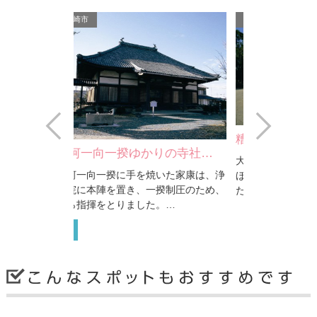
岡崎市
岡崎市
Prev
Next
糟目犬頭神社
りの寺社…
妙国寺
大宝元年（701）彦火火出見尊（ひこ
いた家康は、浄
妙国寺は、家
ほほでみのみこと）を祀って建立され
揆制圧のため、
三代に仕え、
たもので、以前は隣接す…
。…
有名な大久保
岡崎市
岡崎市