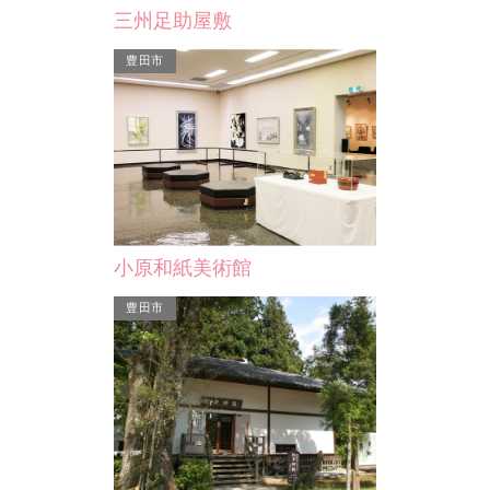
天恩寺
鳥川ホタルの里
三州足助屋敷
岡崎
臨済宗妙心寺派、三河
鳥川ホタルの里は、天然のゲンジホタ
豊田市
うはん
です。 貞治元年（１
ルが生息している貴重なホタル観賞ス
義満が足利尊氏の遺命
ポットです。 岡崎市の…
小原和紙美術館
豊田市