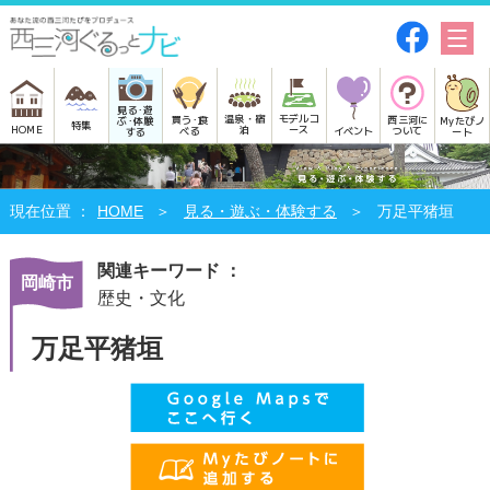
見る･遊
モデルコ
温泉・宿
買う･食
西三河に
Myたびノ
ぶ･体験
特集
HOME
ース
泊
べる
イベント
ついて
ート
する
HOME
見る・遊ぶ・体験する
万足平猪垣
関連キーワード ：
岡崎市
歴史・文化
万足平猪垣