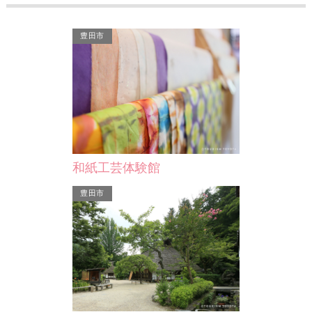
豊田市
ぬかた体験村
鳥川ホタルの里
岡崎市 ぬかた体験村は、愛知県岡崎
鳥川ホタルの里は、天
市の特産品である柚子と岡崎おうはん
ルが生息している貴重
（地鶏）を使った地域密…
ポットです。 岡崎市の
和紙工芸体験館
岡崎市
岡崎市
豊田市