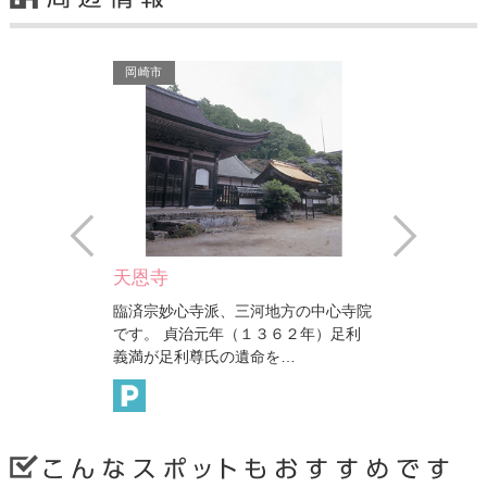
岡崎市
岡崎市
Prev
Next
天恩寺
わんパーク
臨済宗妙心寺派、三河地方の中心寺院
こどもたちが、豊かな
ジホタ
です。 貞治元年（１３６２年）足利
のびと自然遊びが体験
観賞ス
義満が足利尊氏の遺命を…
ク。芝生広場で芝すべ
岡崎市
岡崎市