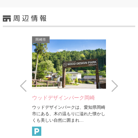
岡崎市
岡崎市
Prev
Next
城址）
ウッドデザインパーク岡崎
岡崎の酒蔵
です。文明10
ウッドデザインパークは、愛知県岡崎
岡崎は矢作川
日近城を築き、
市にある、木の温もりに溢れた懐かし
とれる良質な
た。…
くも美しい自然に囲まれ…
条件に恵まれ