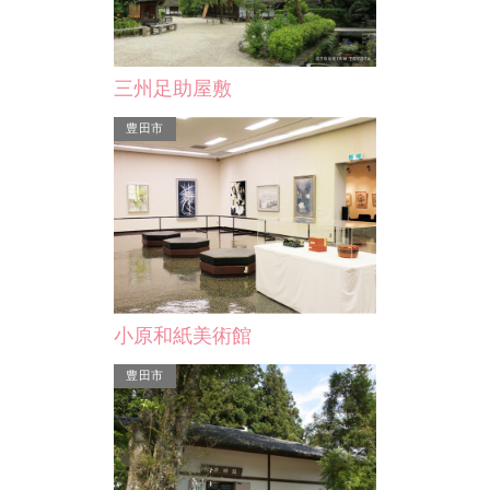
岡崎の酒蔵（柴田酒造）
かおれ渓谷
三州足助屋敷
岡崎は矢作川水系の豊かな水と豊富に
かおれ街道沿
とれる良質な米という酒造りに必要な
豊田市
谷で四季の彩
条件に恵まれており、各…
春の桜、夏の
小原和紙美術館
豊田市