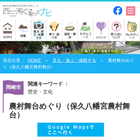
見る･遊
モデルコ
温泉・宿
買う･食
西三河に
Myたびノ
ぶ･体験
特集
HOME
ース
泊
べる
イベント
ついて
ート
する
HOME
見る・遊ぶ・体験する
農村舞台めぐ
り（保久八幡宮農村舞台）
関連キーワード ：
岡崎市
歴史・文化
農村舞台めぐり（保久八幡宮農村舞
台）