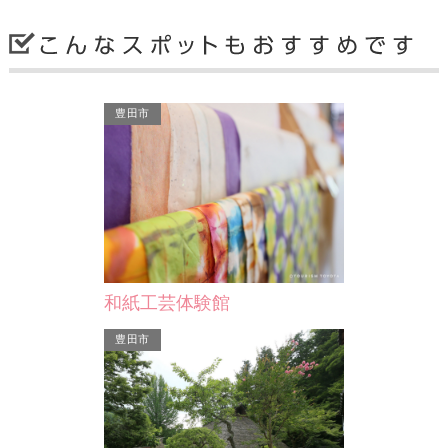
岡崎市
岡崎市
豊田市
中世城址跡（日近城址）
ウッドデザ
作手奥平氏の西進の拠点です。文明10
ウッドデザイ
、乙川上流の渓
年（1478）に貞昌が日近城を築き、
市にある、木
る景勝地です。
次男の貞直を配しました。…
くも美しい自
の…
和紙工芸体験館
岡崎市
岡崎市
豊田市