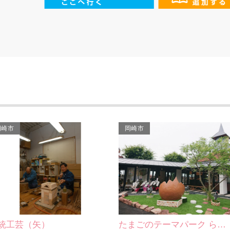
岡崎市
岡崎市
たまごのテーマパーク ら…
土呂八幡宮／土呂陣屋の