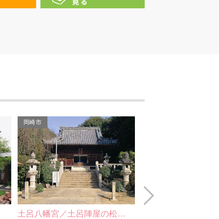
青塚古墳
国鉄6200形蒸気機関車
（1/5機関車模型）
妙国寺
ふれあいドーム岡崎
三河武士ゆかりの地（土
岡崎市
岡崎市
井氏一族発祥の地等）
糟目犬頭神社
法性寺
Next
永野公園
松…
上地八幡宮
伝統工芸（矢）