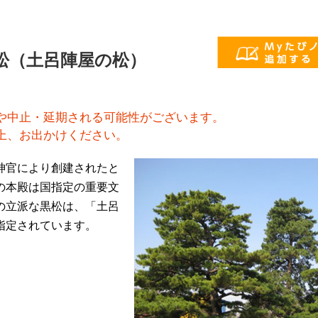
松（土呂陣屋の松）
や中止・延期される可能性がございます。
上、お出かけください。
神官により創建されたと
の本殿は国指定の重要文
の立派な黒松は、「土呂
指定されています。