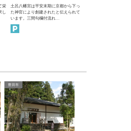
三河武士ゆかりの地（大
から下っ
源範頼の中興と伝えられ、本殿は国の
現在も伝わる岡崎の
久保氏一族発祥の地）
えられて
重要文化財に指定されています。範頼
時代にそのほとんど
は、兄頼朝の命を受け、…
城下町岡崎の職人た
慈光寺
正楽寺
三河一向一揆ゆかりの寺
社めぐり（浄珠院）
JAあいち三河幸田憩の農
園
豊田市
幸田セントラルボウル
古戦場めぐり（小豆坂古
戦場）
葵カントリークラブ