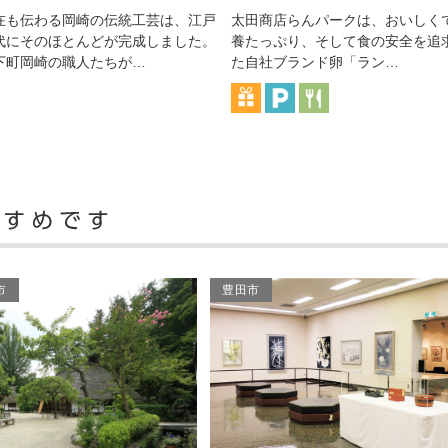
太田商店らんパークは、おいしくて栄
土呂八幡宮は平安末期に京都
養たっぷり、そして食の安全を追求し
た神官により創建されたと伝
た自社ブランド卵「ラン…
います。三間勾欄付流れ…
市
豊田市