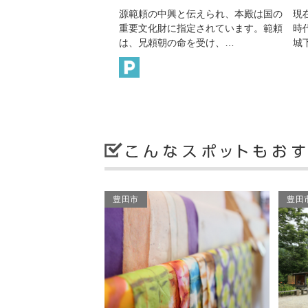
中興と伝えられ、本殿は国の
現在も伝わる岡崎の伝統工芸は、江戸
財に指定されています。範頼
時代にそのほとんどが完成しました。
朝の命を受け、…
城下町岡崎の職人たちが…
豊田市
豊田