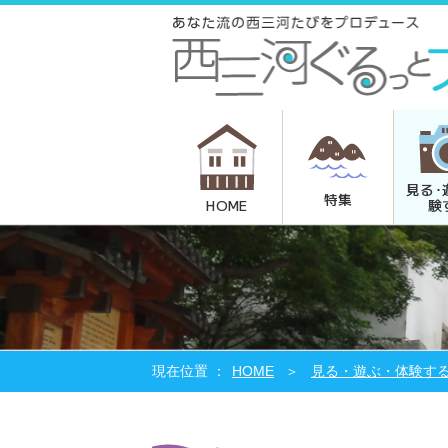
見る･
特集
験
HOME
HOME
見る・遊ぶ・体験す