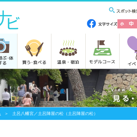
遊ぶ･体
モデルコース
温泉・宿泊
買う･食べる
する
イベ
る
土呂八幡宮／土呂陣屋の松（土呂陣屋の松）