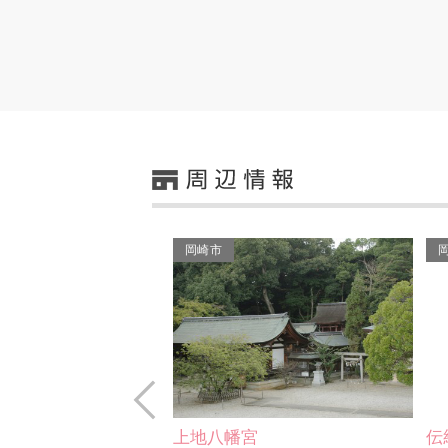
岡崎市
Prev
幡宮
伝統工芸（矢）