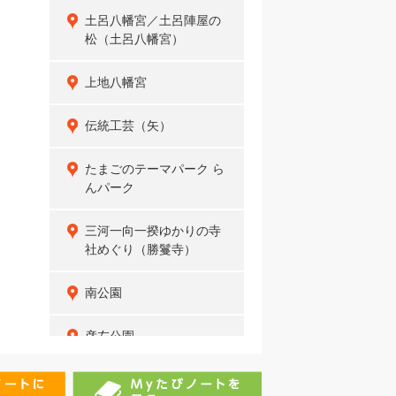
土呂八幡宮／土呂陣屋の
松（土呂八幡宮）
上地八幡宮
伝統工芸（矢）
たまごのテーマパーク ら
んパーク
三河一向一揆ゆかりの寺
社めぐり（勝鬘寺）
南公園
彦左公園
八百富社