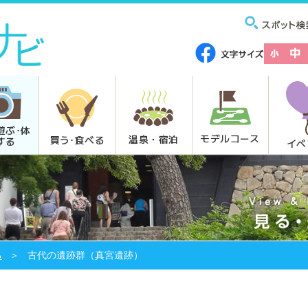
遊ぶ･体
モデルコース
温泉・宿泊
買う･食べる
する
イベ
る
古代の遺跡群（真宮遺跡）