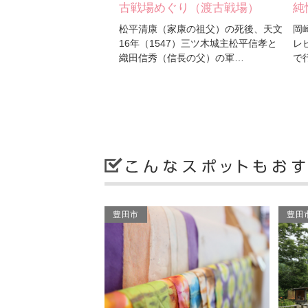
ぐり（渡古戦場）
純情きらりの手形（室井滋…
純
家康の祖父）の死後、天文
岡崎市が舞台となったNHK朝の連続テ
岡
47）三ツ木城主松平信孝と
レビ小説「純情きらり」の撮影が市内
レ
信長の父）の軍…
で行われたことを記念し…
で
豊田市
豊田