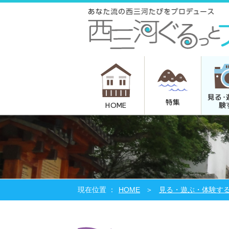
見る･
特集
験
HOME
HOME
見る・遊ぶ・体験す