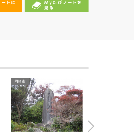
八丁味噌文化（まるや八
丁味噌）
純情きらりの手形（八名
信夫さん）
金のわらじ案内柱（れ）
金のわらじ案内柱（よ）
岡崎市
岡崎市
純情きらりの手形（宮﨑
あおいさん）
東照公えな塚
伊賀川の河原
Next