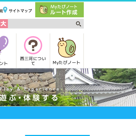
西三河につい
Myたびノート
て
ント