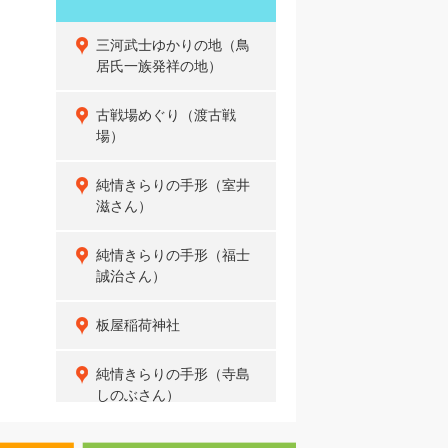
三河武士ゆかりの地（鳥
居氏一族発祥の地）
古戦場めぐり（渡古戦
場）
純情きらりの手形（室井
滋さん）
純情きらりの手形（福士
誠治さん）
板屋稲荷神社
純情きらりの手形（寺島
しのぶさん）
金のわらじ案内柱（た）