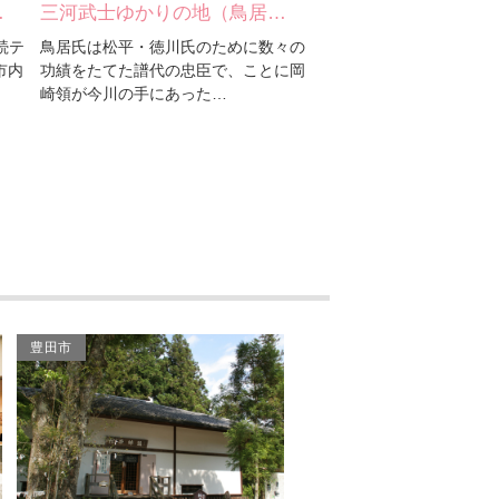
純情きらりの手形（戸田
…
古戦場めぐり（渡古戦場）
純情きらりの手形（
恵子さん）
々の
松平清康（家康の祖父）の死後、天文
岡崎市が舞台となったNH
に岡
16年（1547）三ツ木城主松平信孝と
レビ小説「純情きらり」
龍城神社
織田信秀（信長の父）の軍…
で行われたことを記念し
岡崎城
岡崎城のお堀
龍海院
伊賀川の桜並木
豊田市
八丁味噌文化（八丁味噌
の郷カクキュー）
純情きらりの手形（松澤
傑さん）