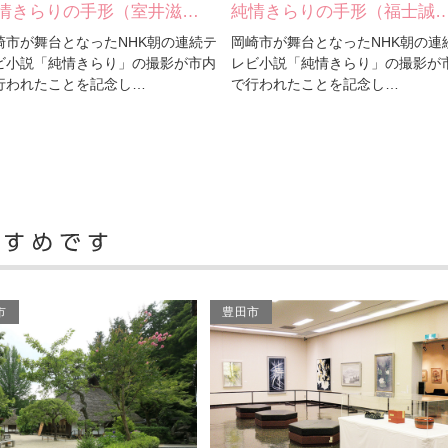
情きらりの手形（福士誠…
三河武士ゆかりの地（鳥居
崎市が舞台となったNHK朝の連続テ
鳥居氏は松平・徳川氏のために数
ビ小説「純情きらり」の撮影が市内
功績をたてた譜代の忠臣で、こと
行われたことを記念し…
崎領が今川の手にあった…
市
豊田市