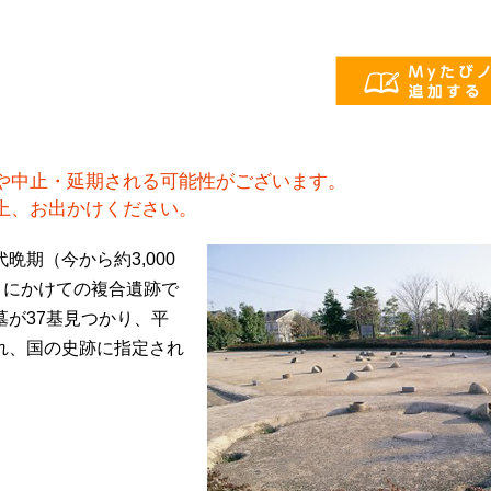
）
や中止・延期される可能性がございます。
上、お出かけください。
期（今から約3,000
）にかけての複合遺跡で
が37基見つかり、平
れ、国の史跡に指定され