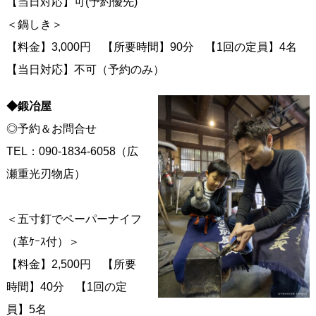
【当日対応】可(予約優先)
＜鍋しき＞
【料金】3,000円 【所要時間】90分 【1回の定員】4名
【当日対応】不可（予約のみ）
◆鍛冶屋
◎予約＆お問合せ
TEL：090-1834-6058（広
瀬重光刃物店）
＜五寸釘でペーパーナイフ
（革ｹｰｽ付）＞
【料金】2,500円 【所要
時間】40分 【1回の定
員】5名