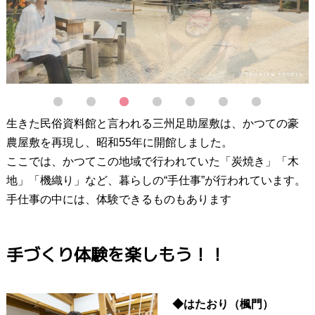
1
2
3
4
5
6
7
生きた民俗資料館と言われる三州足助屋敷は、かつての豪
農屋敷を再現し、昭和55年に開館しました。
ここでは、かつてこの地域で行われていた「炭焼き」「木
地」「機織り」など、暮らしの“手仕事”が行われています。
手仕事の中には、体験できるものもあります
手づくり体験を楽しもう！！
◆はたおり（楓門）