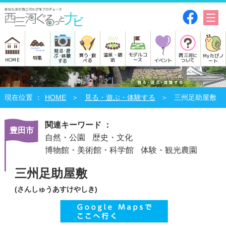
見る･遊
モデルコ
温泉・宿
買う･食
西三河に
Myたびノ
ぶ･体験
特集
HOME
ース
泊
べる
イベント
ついて
ート
する
HOME
見る・遊ぶ・体験する
三州足助屋敷
関連キーワード ：
豊田市
自然・公園
歴史・文化
博物館・美術館・科学館
体験・観光農園
三州足助屋敷
(さんしゅうあすけやしき)