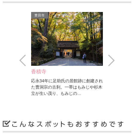
豊田市
豊田市
Prev
Next
足助村
飯盛山
館跡に創建され
5棟の田舎風建築。みんなで鍋やバー
標高254ｍ
はもみじや杉木
ベキューを楽しもう。別料金で食材の
東に位置して
の…
用意があります。
山城が築城さ
豊田市
豊田市