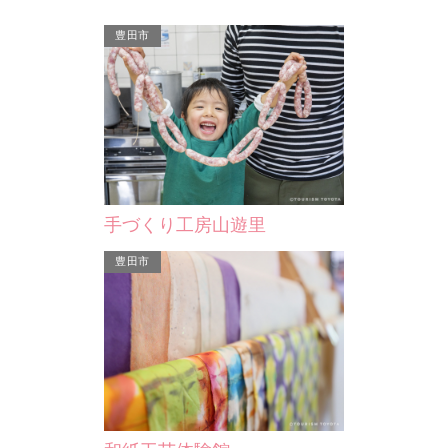
豊田市
飯盛山
香嵐渓
んなで鍋やバー
標高254ｍの飯盛山は、香嵐渓のすぐ
矢作川支流巴
別料金で食材の
東に位置しています。山頂には、飯盛
（こうらんけ
山城が築城されていまし…
の花などが有
手づくり工房山遊里
豊田市