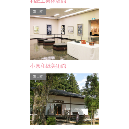
和紙工芸体験館
、香嵐渓のすぐ
山頂には、飯盛
豊田市
し…
小原和紙美術館
豊田市