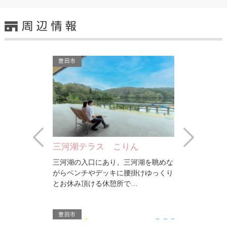
豊田市
Prev
Next
三河湖テラス こりん
2025
三河湖の入口にあり、三河湖を眺めな
図鑑」 香恋
がらベンチやデッキに腰掛けゆっくり
！ 山に囲ま
とお休み頂ける休憩所で…
グ…
豊田市