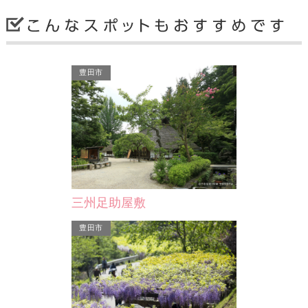
豊田市
#みかわんこキャンペーン
三河湖周辺で楽しむわんこ “みかわん
こ” のInstagram投稿を募集します。
キャンペーン参加でプ…
三州足助屋敷
豊田市 他
豊田市