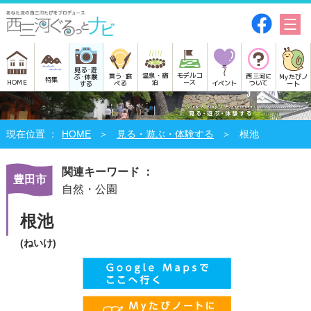
見る･遊
モデルコ
温泉・宿
買う･食
西三河に
Myたびノ
ぶ･体験
特集
HOME
ース
泊
べる
イベント
ついて
ート
する
HOME
見る・遊ぶ・体験する
根池
関連キーワード ：
豊田市
自然・公園
根池
(ねいけ)