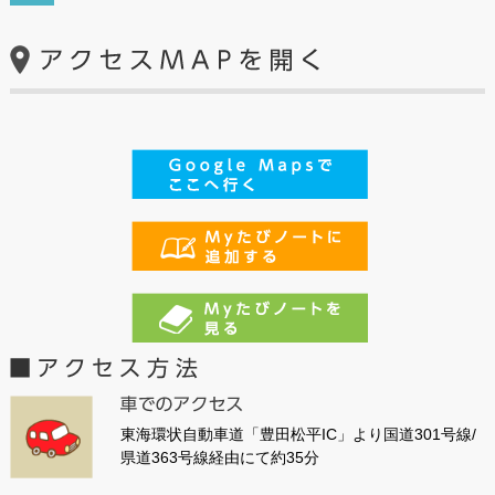
東海環状自動車道「豊田松平IC」より国道301号線/
県道363号線経由にて約35分