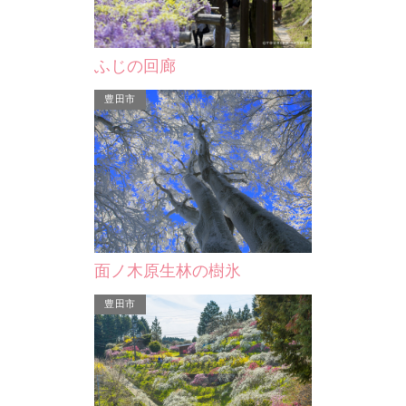
ペーン
三河湖（羽布ダム）
こ “みかわん
三河地方をうるおす愛知県下最大の灌
ふじの回廊
稿を募集します。
漑用人造湖で、周囲は変化に富んだ自
豊田市
…
然がいっぱい。 一周１…
面ノ木原生林の樹氷
豊田市