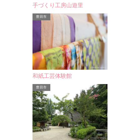
手づくり工房山遊里
豊田市
豊田市
の湯
武節城址
和紙工芸体験館
いなぶ」に併設
別名『地伏城（じぶせじょう）』とい
りの湯」では、
い、永正年間に田峯城主菅沼定信によ
豊田市
呂、…
り築城されました。1575…