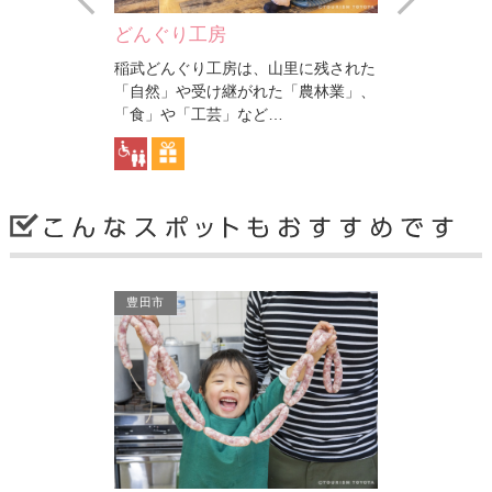
どんぐり横丁【仮設店舗に…
稲武温泉 
山里に残された
地元の農産物を使ったオリジナル商品
道の駅｢どん
た「農林業」、
が豊富に揃っていて、とくにお米の粉
する天然温泉
…
入りぱんは売り切れ続出…
季節の花が咲
豊田市
豊田市
豊田市
設店舗に…
稲武温泉 どんぐりの湯
武節城址
オリジナル商品
道の駅｢どんぐりの里いなぶ」に併設
別名『地伏城
とくにお米の粉
する天然温泉｢どんぐりの湯」では、
い、永正年間
出…
季節の花が咲く露天風呂、…
り築城されまし