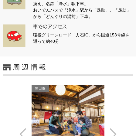
換え、名鉄「浄水」駅下車。
おいでんバスで「浄水」駅から「足助」、「足助」
から「どんぐりの湯前」下車。
猿投グリーンロード「力石IC」から国道153号線を
通って約40分
豊田市
豊田市
Prev
Next