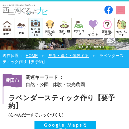
見る･遊
モデルコ
温泉・宿
買う･食
西三河に
Myたびノ
ぶ･体験
特集
HOME
ース
泊
べる
イベント
ついて
ート
する
HOME
見る・遊ぶ・体験する
ラベンダース
ティック作り【要予約】
関連キーワード ：
豊田市
自然・公園
体験・観光農園
ラベンダースティック作り【要予
約】
(らべんだーすてぃっくづくり)