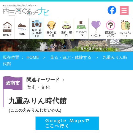
見る･遊
モデルコ
温泉・宿
買う･食
西三河に
Myたびノ
ぶ･体験
特集
HOME
ース
泊
べる
イベント
ついて
ート
する
HOME
見る・遊ぶ・体験する
九重みりん時
代館
関連キーワード ：
碧南市
歴史・文化
九重みりん時代館
(ここのえみりんじだいかん)