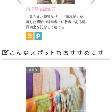
清澤満之記念館
碧南市藤井
う） 岡崎の大
「死もまた我等なり」 『臘扇記』を
昭和55年竣
寺として創建し
著した明治の哲学者・仏教者である清
している。外
澤満之を記念して建てら…
墨色タイル張
碧南市
碧南市
豊田市
碧南市藤井達吉現代美術館
九重味淋大
『臘扇記』を
昭和55年竣工の旧商工会議所を増改築
みりんを貯蔵
仏教者である清
している。外観は透明感あるガラスと
ち米を蒸し米
ら…
墨色タイル張りで、現代…
して熟成させ