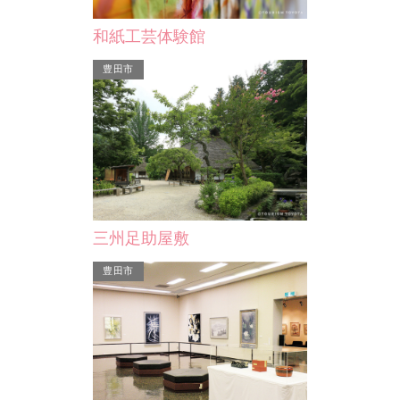
堂。 大浜港奥に位置し、…
争出征時、家に代
和紙工芸体験館
碧南市
碧南市
豊田市
観音寺（大竹観音）
清浄院
三州足助屋敷
大竹きよ尼開創、通称大竹観音、易占
金毘羅さんの寺 
いで評判。 先代大竹常三郎は日露戦
えられる墓徳川家
豊田市
争出征時、家に代々伝わ…
一つ本山は知恩院