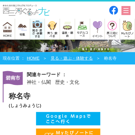
見る･遊
モデルコ
温泉・宿
買う･食
西三河に
Myたびノ
ぶ･体験
特集
HOME
ース
泊
べる
イベント
ついて
ート
する
HOME
見る・遊ぶ・体験する
称名寺
関連キーワード ：
碧南市
神社・仏閣
歴史・文化
称名寺
(しょうみょうじ)