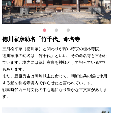
1
2
3
徳川家康幼名「竹千代」命名寺
三河松平家（徳川家）と関わりが深い時宗の檀林寺院。
徳川家康の幼名は「竹千代」といい、その命名寺と言われ
ています。境内には徳川家康を神様として祀っている神社
もあります。
また、豊臣秀吉は岡崎城主に命じて、朝鮮出兵の際に使用
する船を称名寺境内で作らせたと言われています。
戦国時代西三河文化の中心地になり豊かな古文書がありま
す。