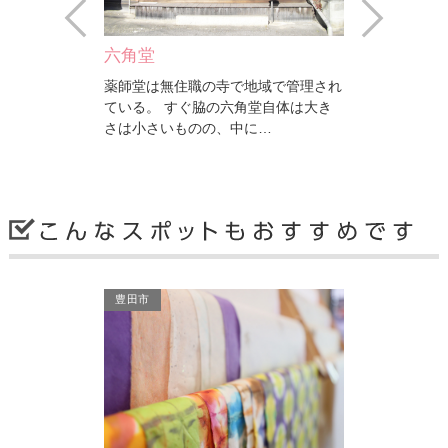
Prev
Next
六角堂
本伝寺
薬師堂は無住職の寺で地域で管理され
銀杏の寺 1488年
ている。 すぐ脇の六角堂自体は大き
現在の地に移転、
さは小さいものの、中に…
堂。 大浜港奥に
碧南市
碧南市
豊田市
本伝寺
観音寺（大竹
銀杏の寺 1488年に創建され、1712年
大竹きよ尼開創、
現在の地に移転、再建された古い本
いで評判。 先代