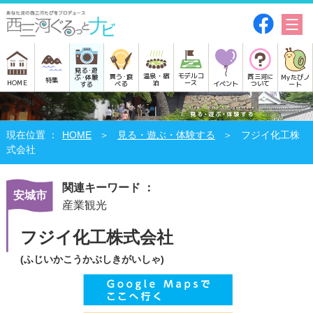
見る･遊
モデルコ
温泉・宿
買う･食
西三河に
Myたびノ
ぶ･体験
特集
HOME
ース
泊
べる
イベント
ついて
ート
する
HOME
見る・遊ぶ・体験する
フジイ化工株
式会社
関連キーワード ：
安城市
産業観光
フジイ化工株式会社
(ふじいかこうかぶしきがいしゃ)