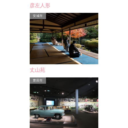
彦左人形
安城市
丈山苑
豊田市