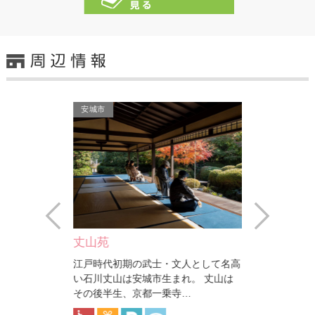
安城市
安城市
Prev
Next
丈山苑
丈山文庫
江戸時代初期の武士・文人として名高
石川丈山は、
ゴミ焼却施設の
い石川丈山は安城市生まれ。 丈山は
道にすぐれた
ー型温水プール
その後半生、京都一乗寺…
す。丈山が京
波…