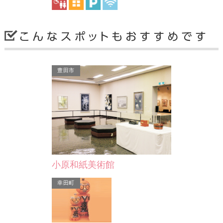
安城市
安城市
豊田市
丈山文庫
城藤園
文人として名高
石川丈山は、漢詩・隷書・築庭・煎茶
城ケ入子安観
れ。 丈山は
道にすぐれた江戸時代初期の文人で
ほどの参道の
寺…
す。丈山が京都相国寺畔に…
す。 花のこ
小原和紙美術館
幸田町