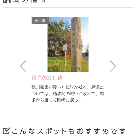
高浜市
Prev
Next
田戸の渡し跡
徳川家康が渡った伝説が残る。起源に
年当時は、「夢
ついては、桶狭間の戦いに敗れて、知
一長い橋」とも
多から渡って岡崎に戻っ…
…
高浜市