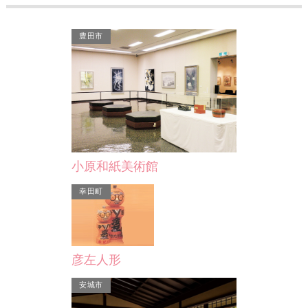
豊田市
三陶園
高浜ならではの、瓦型の干支の置物を
製造、販売しています。植木鉢やガー
デニング用小物も扱って…
小原和紙美術館
高浜市
幸田町
彦左人形
安城市
株式会社 鬼栄
の干支の置物を