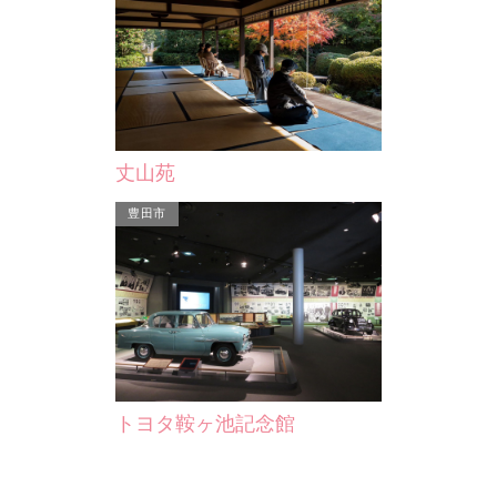
。植木鉢やガー
春日町の上鬼栄（かみおにえい）瓦工
て…
業と区別するため、「下鬼栄（しもお
にえい）」とも呼ばれる…
丈山苑
豊田市
トヨタ鞍ヶ池記念館