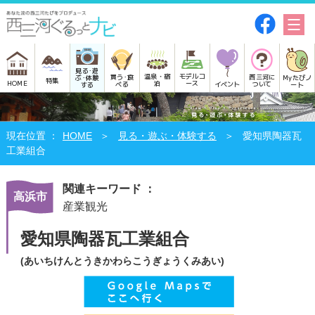
見る･遊
モデルコ
温泉・宿
買う･食
西三河に
Myたびノ
ぶ･体験
特集
HOME
ース
泊
べる
イベント
ついて
ート
する
HOME
見る・遊ぶ・体験する
愛知県陶器瓦
工業組合
関連キーワード ：
高浜市
産業観光
愛知県陶器瓦工業組合
(あいちけんとうきかわらこうぎょうくみあい)