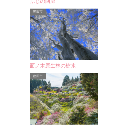
ふじの回廊
豊田市
面ノ木原生林の樹氷
家康配下の武将とし
原の戦いにおいて、
豊田市
なって…