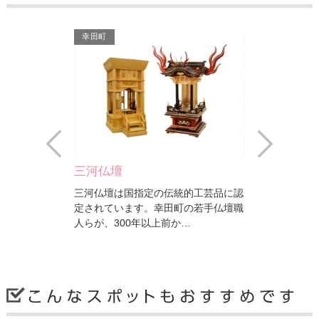
幸田町
幸田町
彦左人形
彦左のイメージをユーモラスでかわい
Prev
Next
い人形に仕上げたキャラクター商品。
幸田中
の伝統的工芸品に認
幸田町役
幸田町の若手仏壇職
都市公園
上前か…
や山桜、
幸田町
幸田町