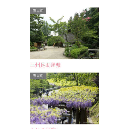
豊田市
ユーモラスでかわい
キャラクター商品。
幸田中央公園
夏目吉
幸田町役場の東隣にある広さ6.1haの
夏目吉
都市公園。 4月は約200本の染井吉野
て活躍
や山桜、5月にはつつじが…
家康の
三州足助屋敷
豊田市