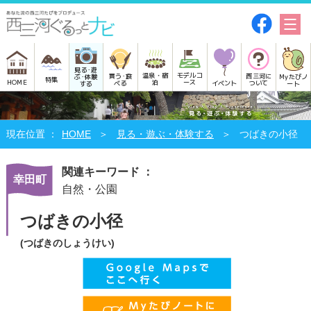
見る･遊
モデルコ
温泉・宿
買う･食
西三河に
Myたびノ
ぶ･体験
特集
HOME
ース
泊
べる
イベント
ついて
ート
する
HOME
見る・遊ぶ・体験する
つばきの小径
関連キーワード ：
幸田町
自然・公園
つばきの小径
(つばきのしょうけい)