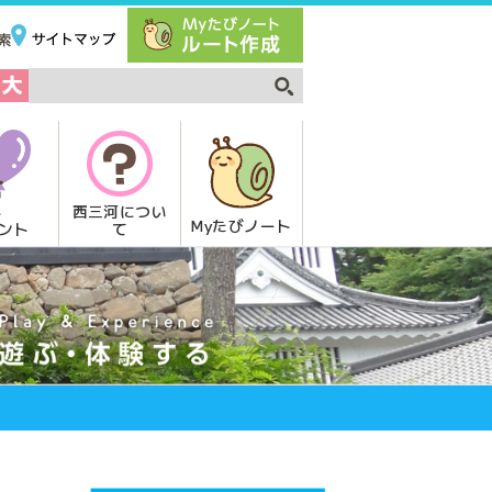
西三河につい
Myたびノート
て
ント