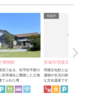
社めぐり（妙源寺）
安城公園
安城市
安城市
明治用水 水のかんきょう
学習館
和志取神社
Next
安城市総合運動公園
安城市埋蔵文化財センター
安城市民ギャラリー
姫小川古墳
家の
埋蔵文化財とは、地中に埋もれている
年3～4回程度の企画展
土地
遺物や生活の跡で、先人が残した貴重
関する表現の発表の場と
な文化遺産です。 当セ…
グループ、団体など安城
古戦場めぐり（渡古戦
場）
安城産業文化公園デンパ
ーク