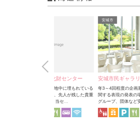
安城市
Prev
蔵文化財センター
安城市民ギャラリー
酒
とは、地中に埋もれている
年3～4回程度の企画展のほか、美術に
食
の跡で、先人が残した貴重
関する表現の発表の場として、個人、
す
す。 当セ…
グループ、団体など安城…
冶