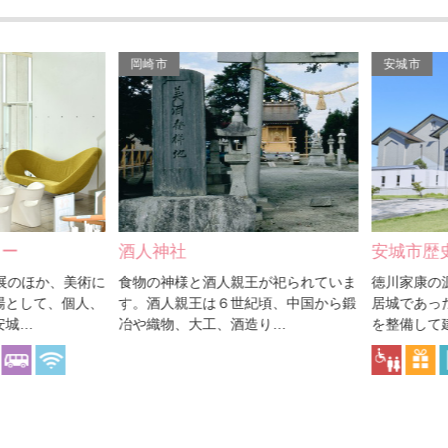
岡崎市
安城市
人神社
安城市歴史博物館
物の神様と酒人親王が祀られていま
徳川家康の源流である、松平松平
。酒人親王は６世紀頃、中国から鍛
居城であった安祥城址に隣接した
や織物、大工、酒造り…
を整備して建てられた博…