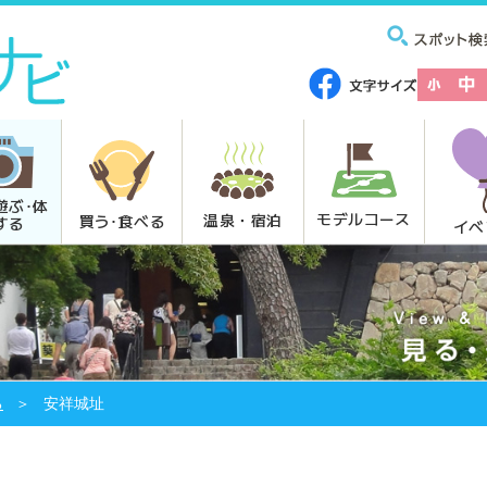
遊ぶ･体
モデルコース
温泉・宿泊
買う･食べる
する
イベ
る
安祥城址