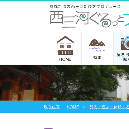
見る･
特集
験
HOME
HOME
見る・遊ぶ・体験す