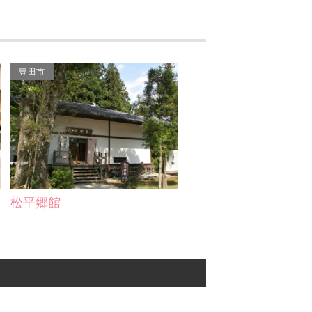
三河武士ゆかりの地（鳥
居氏一族発祥の地）
株式会社メタルヒート
豊田市
安祥城址
松平郷館