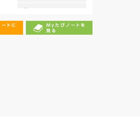
二子古墳
堀内公園
石工文化（石工団地）
(株)三光食品
へきしんギャラクシープ
ラザ（文化センター） プ
ラネタリウム
南吉ウォールペイント
三河一向一揆ゆかりの寺
社めぐり（上宮寺）
三河一向一揆ゆかりの寺