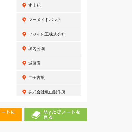
丈山苑
マーメイドパレス
フジイ化工株式会社
堀内公園
城藤園
二子古墳
株式会社亀山製作所
愛知県経済農業協同組合
連合会 パールライス安城
工場