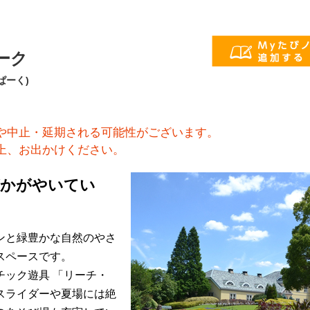
ーク
ぱーく)
や中止・延期される可能性がございます。
上、お出かけください。
がかがやいてい
。
ンと緑豊かな自然のやさ
スペースです。
チック遊具 「リーチ・
スライダーや夏場には絶