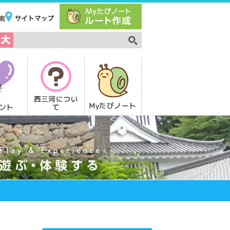
西三河につい
Myたびノート
て
ント