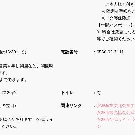
ご本人様と付き添
※ 障害者手帳を
※「介護保険証」
【年間パスポート】
※ 料金は変更にな
等でご確認ください
園は16:30まで）
電話番号
0566-92-7111
営業や早朝開園など、開園時
ます。
前までできます。
バス20台）
トイレ
有
その翌日）
関連リンク
安城産業文化公園デ
安城市観光協会公式
る場合があります。公式サイ
安城市公式サイト 
ください。
ジ