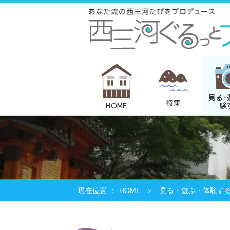
見る･
特集
験
HOME
HOME
見る・遊ぶ・体験す