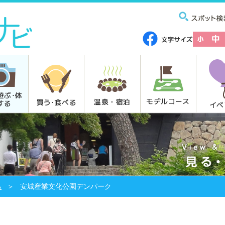
遊ぶ･体
モデルコース
温泉・宿泊
買う･食べる
する
イベ
る
安城産業文化公園デンパーク