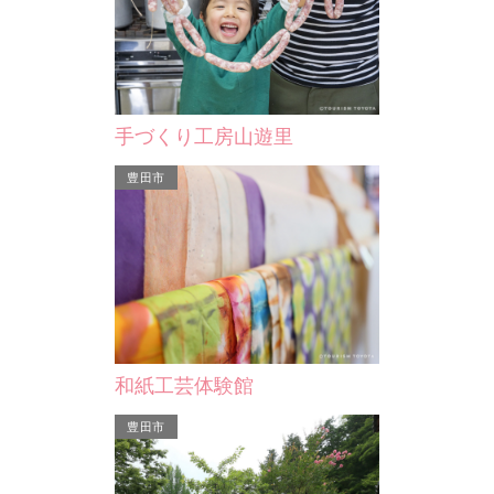
マーメイドパレス
文人として名高
マーメイドパレスは、ゴミ焼却施設の
れ。 丈山は
余熱を利用したレジャー型温水プール
寺…
です。流水プール・造波…
手づくり工房山遊里
安城市
豊田市
フジイ化工株式会社
和紙工芸体験館
ゴミ焼却施設の
豊田市
ー型温水プール
波…