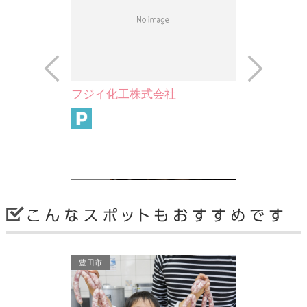
Prev
Next
社
丈山文庫
石川丈山は、漢詩・隷書・築庭・煎茶
道にすぐれた江戸時代初期の文人で
す。丈山が京都相国寺畔に…
安城市
豊田市