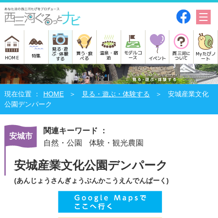
見る･遊
モデルコ
温泉・宿
買う･食
西三河に
Myたびノ
ぶ･体験
特集
HOME
ース
泊
べる
イベント
ついて
ート
する
HOME
見る・遊ぶ・体験する
安城産業文化
公園デンパーク
関連キーワード ：
安城市
自然・公園
体験・観光農園
安城産業文化公園デンパーク
(あんじょうさんぎょうぶんかこうえんでんぱーく)