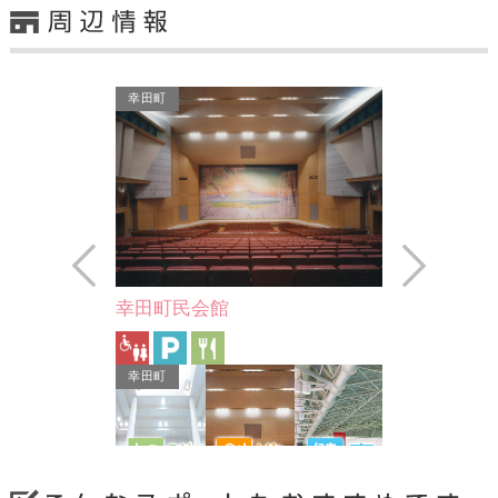
幸田町
Prev
Next
憩の農園
幸田町民会館
る地元産の農産
産者の名前がわ
が…
幸田町