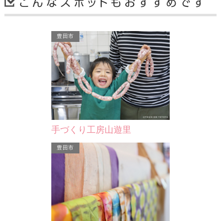
豊田市
ハッピネス・ヒル・幸田
ハッピネス・ヒル・幸田は、幸田町立
図書館・幸田町民会館・幸田町民プー
ルを有する、幸田町の文…
幸田町
手づくり工房山遊里
豊田市
・幸田
幸田町民プール
田は、幸田町立