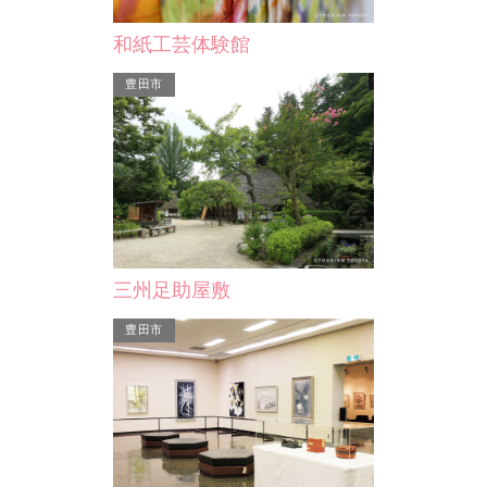
・幸田町民プー
幸田町
文…
和紙工芸体験館
豊田市
JAあいち三河幸田憩の農園
JAあいち三河が経営する地元産の農産
物や園芸品を直売。生産者の名前がわ
かる安心で新鮮な品々が…
三州足助屋敷
豊田市