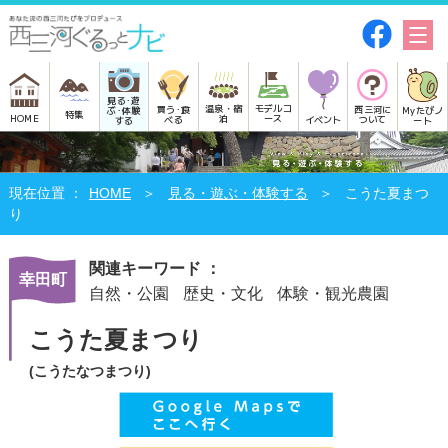
見る･遊
モデルコ
温泉・宿
買う･食
西三河に
Myたびノ
ぶ･体験
特集
HOME
ース
泊
べる
イベント
ついて
ート
する
HOME
見る・遊ぶ・体験する
こうた夏まつ
り
関連キーワード ：
幸田町
自然・公園
歴史・文化
体験・観光農園
こうた夏まつり
(こうたなつまつり)