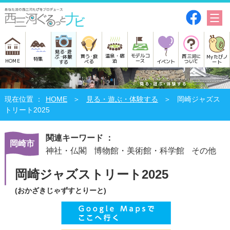
見る･遊
モデルコ
温泉・宿
買う･食
西三河に
Myたびノ
ぶ･体験
特集
HOME
ース
泊
べる
イベント
ついて
ート
する
HOME
見る・遊ぶ・体験する
岡崎ジャズス
トリート2025
関連キーワード ：
岡崎市
神社・仏閣
博物館・美術館・科学館
その他
岡崎ジャズストリート2025
(おかざきじゃずすとりーと)