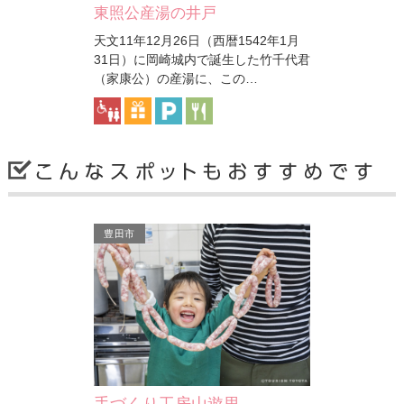
東照公産湯の井戸
天文11年12月26日（西暦1542年1月
が美しく、噴水
31日）に岡崎城内で誕生した竹千代君
いの場所となっ
（家康公）の産湯に、この…
岡崎市
豊田市
純情きらりの手形（松澤傑…
岡崎市が舞台となったNHK朝の連続テ
レビ小説「純情きらり」の撮影が市内
で行われたことを記念し…