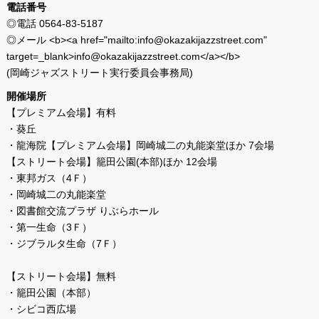
電話番号
◎電話 0564-83-5187
◎メール <b><a href="mailto:info@okazakijazzstreet.com"
target=_blank>info@okazakijazzstreet.com</a></b>
(岡崎ジャズストリート実行委員会事務局)
開催場所
【プレミアム会場】有料
・葵丘
・龍海院【プレミアム会場】岡崎城二の丸能楽堂ほか 7会場
【ストリート会場】籠田公園(本部)ほか 12会場
・東邦ガス（4Ｆ）
・岡崎城二の丸能楽堂
・図書館交流プラザ りぶらホール
・第一生命（3Ｆ）
・ジブラルタ生命（7Ｆ）
【ストリート会場】無料
・籠田公園（本部）
・シビコ西広場