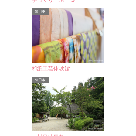
手づくり工房山遊里
岡崎市
豊田市
（松澤傑…
伊賀川の桜並木
和紙工芸体験館
HK朝の連続テ
伊賀川堤防の両岸に、ソメイヨシノ約
」の撮影が市内
700本が植えられています。見ごろに
豊田市
し…
なると桜がトンネルのよ…