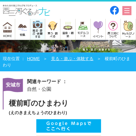
見る･遊
モデルコ
温泉・宿
買う･食
西三河に
Myたびノ
ぶ･体験
特集
HOME
ース
泊
べる
イベント
ついて
ート
する
HOME
見る・遊ぶ・体験する
榎前町のひま
わり
関連キーワード ：
安城市
自然・公園
榎前町のひまわり
(えのきまえちょうのひまわり)