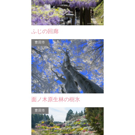
ふじの回廊
豊田市
安城市
面ノ木原生林の樹氷
フジイ化工株式会社
豊田市