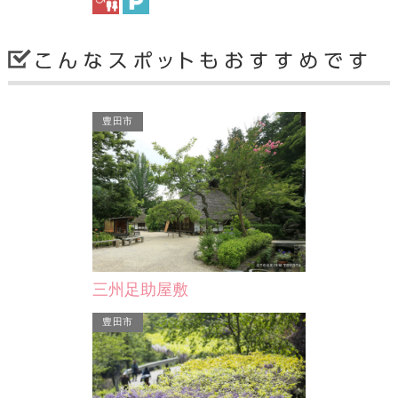
安城市
安城市
豊田市
愛知県経済農業協同組合連…
丈山苑
江戸時代初期
い石川丈山は
その後半生、
三州足助屋敷
豊田市