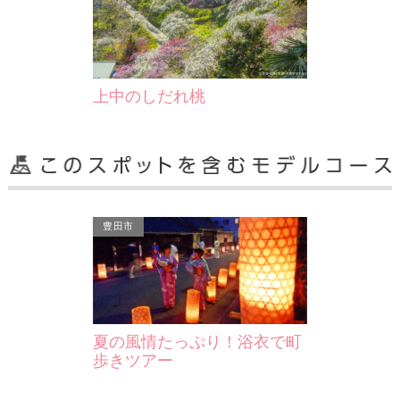
上中のしだれ桃
豊田市
夏の風情たっぷり！浴衣で町
歩きツアー