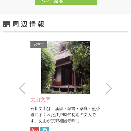
安城市
安城市
Prev
Next
丈山文庫
愛知県経済
石川丈山は、漢詩・隷書・築庭・煎茶
道にすぐれた江戸時代初期の文人で
す。丈山が京都相国寺畔に…