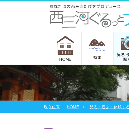
見る･
特集
験
HOME
HOME
見る・遊ぶ・体験す