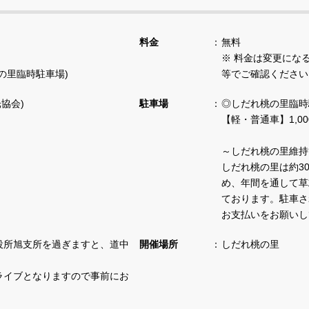
料金
無料
※ 料金は変更にな
の里臨時駐車場)
等でご確認ください
光協会)
駐車場
◎しだれ桃の里臨時駐
【軽・普通車】1,00
～しだれ桃の里維持
しだれ桃の里は約3
め、年間を通して草
ております。駐車さ
お支払いをお願いし
役所旭支所を過ぎますと、道中
開催場所
しだれ桃の里
ライブとなりますので事前にお
。