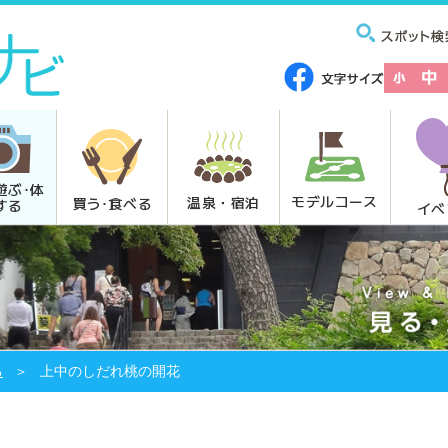
遊ぶ･体
モデルコース
温泉・宿泊
買う･食べる
する
イベ
る
上中のしだれ桃の開花