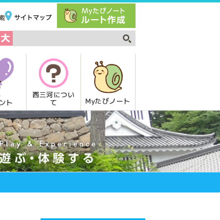
西三河につい
Myたびノート
て
ント