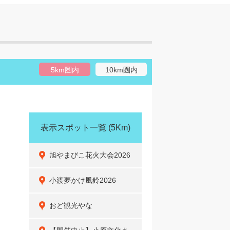
5km圏内
10km圏内
表示スポット一覧
(5Km)
旭やまびこ花火大会2026
小渡夢かけ風鈴2026
おど観光やな