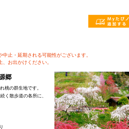
や中止・延期される可能性がございます。
上、お出かけください。
源郷
だれ桃の群生地です。
㎞続く散歩道の各所に、
り