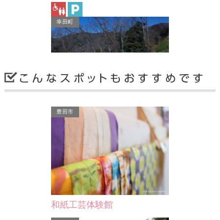
さ6.1haの
0本の染井吉野
幸田町
が…
豊田市
つばきの小径
深溝運動場の北隣にある１周700mの
散歩道。 ２月頃に「椿」、４月頃に
は「じょうじょうばかま」…
幸田町
和紙工芸体験館