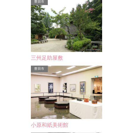
豊田市
夏目吉信墓所
１周700mの
夏目吉信は、徳川家康配下の武将とし
」、４月頃に
て活躍し、三方ヶ原の戦いにおいて、
ま」…
家康の身代わりとなって…
三州足助屋敷
豊田市
小原和紙美術館