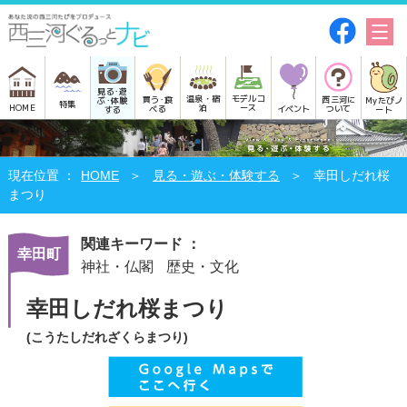
見る･遊
モデルコ
温泉・宿
買う･食
西三河に
Myたびノ
ぶ･体験
特集
HOME
ース
泊
べる
イベント
ついて
ート
する
HOME
見る・遊ぶ・体験する
幸田しだれ桜
まつり
関連キーワード ：
幸田町
神社・仏閣
歴史・文化
幸田しだれ桜まつり
(こうたしだれざくらまつり)