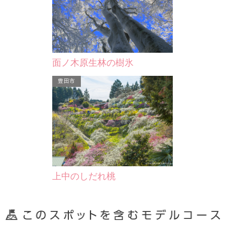
面ノ木原生林の樹氷
豊田市
上中のしだれ桃