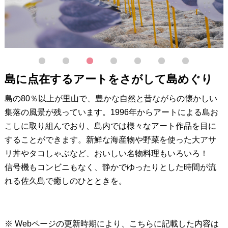
1
2
3
4
5
6
7
島に点在するアートをさがして島めぐり
島の80％以上が里山で、豊かな自然と昔ながらの懐かしい
集落の風景が残っています。1996年からアートによる島お
こしに取り組んでおり、島内では様々なアート作品を目に
することができます。新鮮な海産物や野菜を使った大アサ
リ丼やタコしゃぶなど、おいしい名物料理もいろいろ！
信号機もコンビニもなく、静かでゆったりとした時間が流
れる佐久島で癒しのひとときを。
※ Webページの更新時期により、こちらに記載した内容は