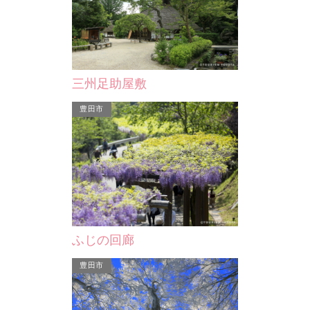
佐久島クラインガルテン
第15回佐久島太鼓フェ
佐久島クラインガルテンバーベキュー
独特の打ち方と迫力が魅力の
広場は、屋根付のバーベキューテーブ
奉納太鼓。 和太鼓で島を盛り
ルが完備されています。…
うと、主に愛知県内を拠…
三州足助屋敷
西尾市
西尾市
豊田市
山の神塚古墳
第15回佐久島太鼓フェステ…
全長約12mの円墳。 佐久島
ふじの回廊
まで46基もの古墳が確認され
独特の打ち方と迫力が魅力の佐久島の
が、そのなかで最も良好な…
奉納太鼓。 和太鼓で島を盛り上げよ
豊田市
うと、主に愛知県内を拠…