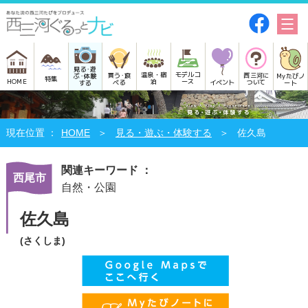
見る･遊
モデルコ
温泉・宿
買う･食
西三河に
Myたびノ
ぶ･体験
特集
HOME
ース
泊
べる
イベント
ついて
ート
する
HOME
見る・遊ぶ・体験する
佐久島
関連キーワード ：
西尾市
自然・公園
佐久島
(さくしま)