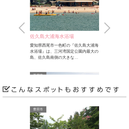
Prev
Next
山の神塚古墳
佐久島大浦海水浴場
全長約12mの円墳。 佐久島にはこれ
愛知県西尾市一色町の『佐久
まで46基もの古墳が確認されている
水浴場』は、三河湾国定公園
が、そのなかで最も良好な…
島、佐久島南側の大きな…
西尾市
西尾市
豊田市