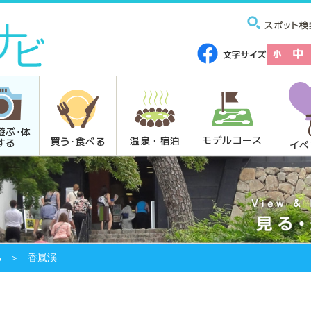
遊ぶ･体
モデルコース
温泉・宿泊
買う･食べる
する
イベ
る
香嵐渓