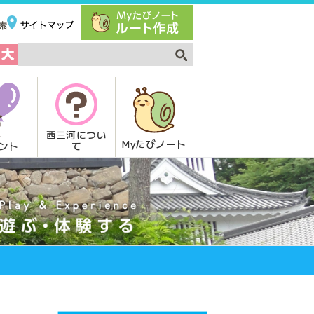
西三河につい
Myたびノート
て
ント