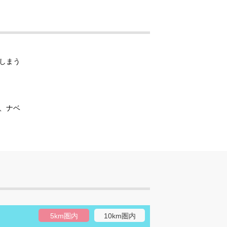
しまう
、ナベ
5km圏内
10km圏内