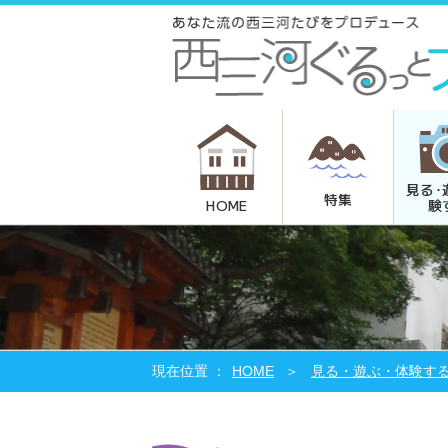
見る･
特集
験
HOME
HOME
見る・遊ぶ・体験す