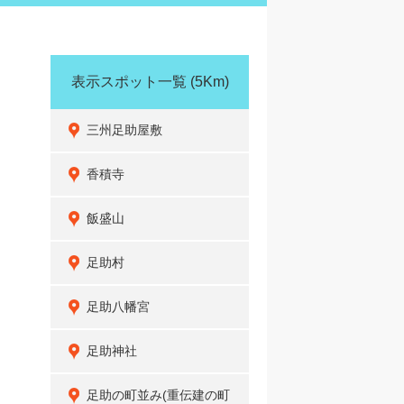
表示スポット一覧
(5Km)
三州足助屋敷
香積寺
飯盛山
足助村
足助八幡宮
足助神社
足助の町並み(重伝建の町