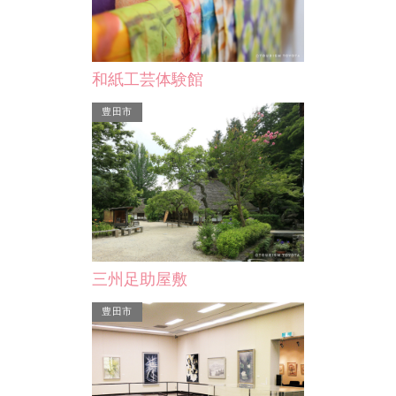
刈谷駅前観光案内所
ンター
刈谷市や衣浦定住自立圏域（知立市、
和紙工芸体験館
２０分と交通ア
高浜市、東浦町）の観光案内、交通案
にあり、コンベ
豊田市
内、刈谷駅周辺の飲食店…
て…
刈谷市
三州足助屋敷
豊田市
刈谷市総合文化センター
２つの市民ホール（大ホール・小ホー
ル）と生涯学習センターを柱として、