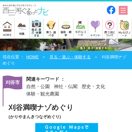
見る･遊
モデルコ
温泉・宿
買う･食
西三河に
Myたびノ
ぶ･体験
特集
HOME
ース
泊
べる
イベント
ついて
ート
する
HOME
見る・遊ぶ・体験する
刈谷満喫ナゾ
めぐり
関連キーワード ：
刈谷市
自然・公園
神社・仏閣
歴史・文化
体験・観光農園
刈谷満喫ナゾめぐり
(かりやまんきつなぞめぐり)