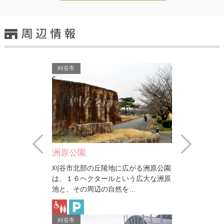
刈谷市
Prev
Next
洲原公園
ンター
刈谷市北部の丘陵地に広がる洲原公園
ホール・小ホー
は、１６ヘクタールという広大な洲原
ーを柱として、
池と、その周辺の自然を…
機…
刈谷市