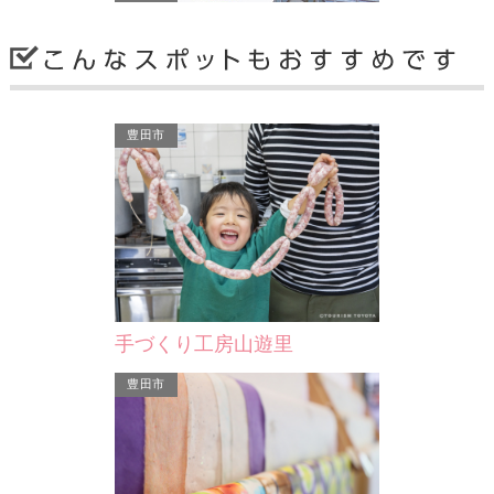
豊田市
刈谷市産業振興センター
名古屋駅からＪＲで約２０分と交通ア
クセスに恵まれた環境にあり、コンベ
ンションセンターとして…
手づくり工房山遊里
刈谷市
豊田市