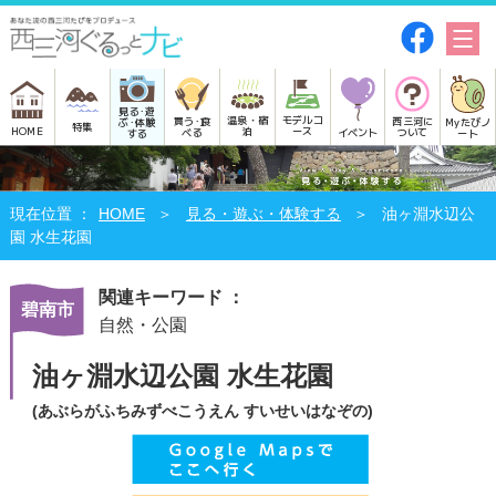
見る･遊
モデルコ
温泉・宿
買う･食
西三河に
Myたびノ
ぶ･体験
特集
HOME
ース
泊
べる
イベント
ついて
ート
する
HOME
見る・遊ぶ・体験する
油ヶ淵水辺公
園 水生花園
関連キーワード ：
碧南市
自然・公園
油ヶ淵水辺公園 水生花園
(あぶらがふちみずべこうえん すいせいはなぞの)