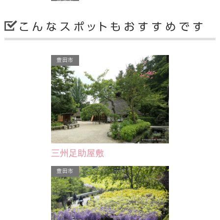
碧南市
豊田市
哲学たいけん村無我苑
99年）がこの地
郷土の哲学者・伊藤証信にちなんで誕
。 上人が去
生した唯一無二の文化施設。 伊藤証
僧に…
信の説く「無我愛」に関…
三州足助屋敷
碧南市
豊田市