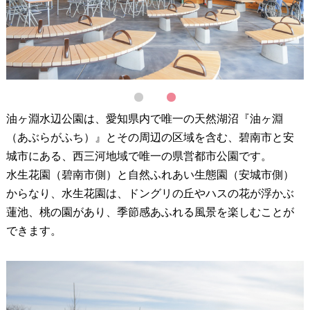
1
2
油ヶ淵水辺公園は、愛知県内で唯一の天然湖沼『油ヶ淵
（あぶらがふち）』とその周辺の区域を含む、碧南市と安
城市にある、西三河地域で唯一の県営都市公園です。
水生花園（碧南市側）と自然ふれあい生態園（安城市側）
からなり、水生花園は、ドングリの丘やハスの花が浮かぶ
蓮池、桃の園があり、季節感あふれる風景を楽しむことが
できます。