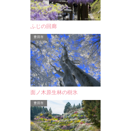
油ヶ淵
我苑
ふじの回廊
愛知県内で唯一の天然湖沼。周囲6.3
信にちなんで誕
ｋｍ、面積0.62ｋｍ、平均水深は3
豊田市
設。 伊藤証
ｍ、海水と淡水の混じりあっ…
関…
面ノ木原生林の樹氷
豊田市