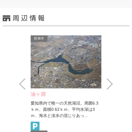
碧南市
Prev
Next
油ヶ渕遊園地（花しょうぶ…
沼。周囲6.3
愛知県最大の天然湖沼「油ヶ淵」の北
平均水深は3
岸に位置する公園で、油ヶ渕遊園地
りあっ…
（花しょうぶ園）の他に、…