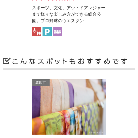
古代の遺跡
スポーツ、文化、アウトドアレジャー
乙川の清流と
まで様々な楽しみ方ができる総合公
月に岡崎中央総
丸山町には、
園。プロ野球のウエスタン…
マインドスケー
神明宮、経ヶ
の名…
岡崎市
岡崎市
豊田市
古代の遺跡群（丸山古墳群…
中世城址跡
トドアレジャー
乙川の清流と緑豊かな山々に囲まれた
一条天皇の代
できる総合公
丸山町には、多くの古墳があります。
（986～10
タン…
神明宮、経ヶ峰、村上な…
として任ぜら