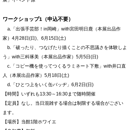
ワークショップ1（申込不要）
a.「出張手芸部！in岡崎」with宮田明日鹿（本展出品作
家）4月28日(日)、6月15日(土)
b.「破ったり、つなげたり描くことの不思議さを体験しよ
う」with三科琢美（本展出品作家）5月5日(日)
c.「コピー機を使ってつくるラミネート下敷」with井口直
人（本展出品作家）5月18日(土)
d.「ひとつ上をいく缶バッヂ」6月2日(日)
【時間】いずれも13:30～16:30まで随時開催
【定員】なし。当日混雑する場合は制限する場合がござい
ます。
【場所】当館1階ホワイエ