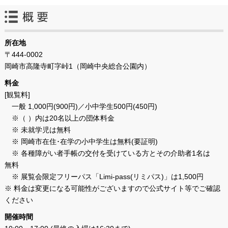
所在地
〒444-0002
岡崎市高隆寺町字峠1（岡崎中央総合公園内）
料金
[観覧料]
一般 1,000円(900円)／小中学生500円(450円)
※（ ）内は20名以上の団体料金
※ 未就学児は無料
※ 岡崎市在住･在学の小中学生は無料(要証明)
※ 各種障がい者手帳の交付を受けている方とその介助者1名は
無料
※ 展覧会限定フリーパス「Limi‐pass(リミパス)」は1,500円
※ 料金は変更になる可能性がございますので公式サイト等でご確認
ください
開催時間