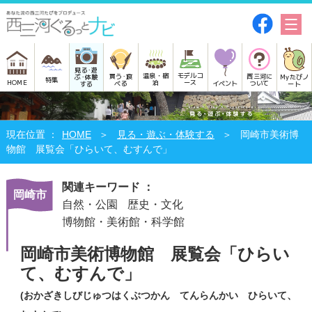
見る･遊
モデルコ
温泉・宿
買う･食
西三河に
Myたびノ
ぶ･体験
特集
HOME
ース
泊
べる
イベント
ついて
ート
する
HOME
見る・遊ぶ・体験する
岡崎市美術博
物館 展覧会「ひらいて、むすんで」
関連キーワード ：
岡崎市
自然・公園
歴史・文化
博物館・美術館・科学館
岡崎市美術博物館 展覧会「ひらい
て、むすんで」
(おかざきしびじゅつはくぶつかん てんらんかい ひらいて、