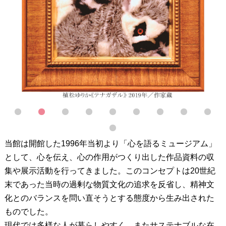
1
2
3
4
5
6
7
8
9
10
当館は開館した1996年当初より「心を語るミュージアム」
として、心を伝え、心の作用がつくり出した作品資料の収
集や展示活動を行ってきました。このコンセプトは20世紀
末であった当時の過剰な物質文化の追求を反省し、精神文
化とのバランスを問い直そうとする態度から生み出された
ものでした。
現代では多様な人が暮らしやすく、またサステナブルな在