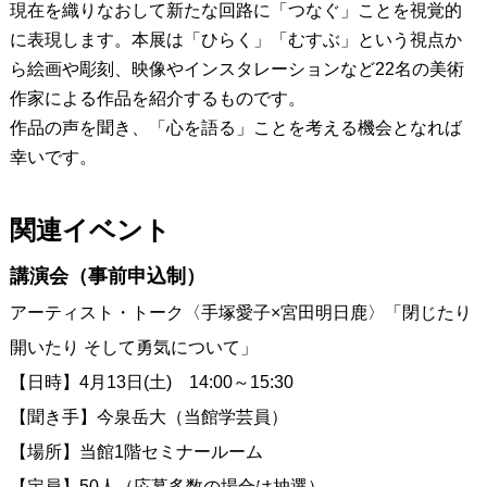
現在を織りなおして新たな回路に「つなぐ」ことを視覚的
に表現します。本展は「ひらく」「むすぶ」という視点か
ら絵画や彫刻、映像やインスタレーションなど22名の美術
作家による作品を紹介するものです。
作品の声を聞き、「心を語る」ことを考える機会となれば
幸いです。
関連イベント
講演会（事前申込制）
アーティスト・トーク〈手塚愛子×宮田明日鹿〉「閉じたり
開いたり そして勇気について」
【日時】4月13日(土) 14:00～15:30
【聞き手】今泉岳大（当館学芸員）
【場所】当館1階セミナールーム
【定員】50人（応募多数の場合は抽選）