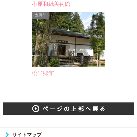
小原和紙美術館
豊田市
城址）
年～寛弘８年
江定基が三河国司
間在…
松平郷館
サイトマップ