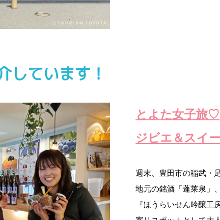
介しています！
とよた女子旅♡
ジビエ＆スイー
週末、豊田市の稲武・
地元の銘酒「蓬莱泉」
『ほうらいせん吟醸工