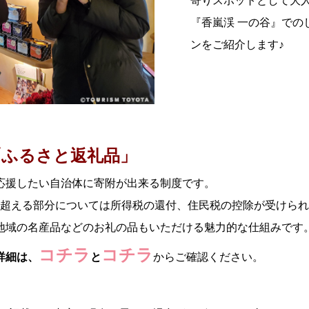
寄りスポットとして大
『香嵐渓 一の谷』での
ンをご紹介します♪
「ふるさと返礼品」
応援したい自治体に寄附が出来る制度です。
円を超える部分については所得税の還付、住民税の控除が受けら
地域の名産品などのお礼の品もいただける魅力的な仕組みです
コチラ
コチラ
詳細は、
と
からご確認ください。