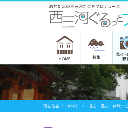
見る･
特集
験
HOME
HOME
見る・遊ぶ・体験す