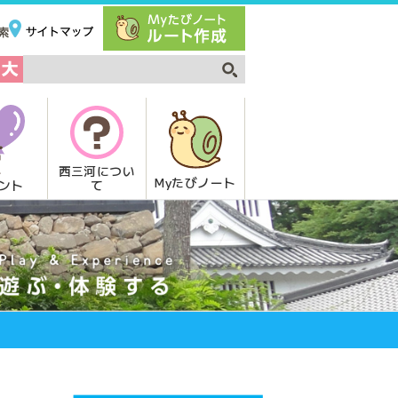
西三河につい
Myたびノート
て
ント