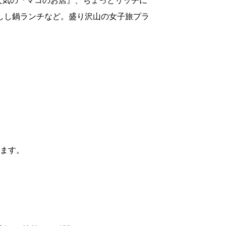
人気の『マコのお店』、ちょっとリッチに
しし鍋ランチなど。盛り沢山の女子旅プラ
れます。
。