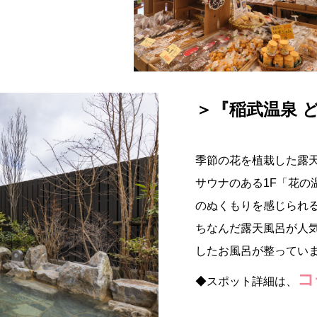
＞『稲武温泉 
季節の花を植栽した露
サウナのある1F「花の
のぬくもりを感じられる
ちなんだ露天風呂が人
したお風呂が整ってい
コ
◆スポット詳細は、