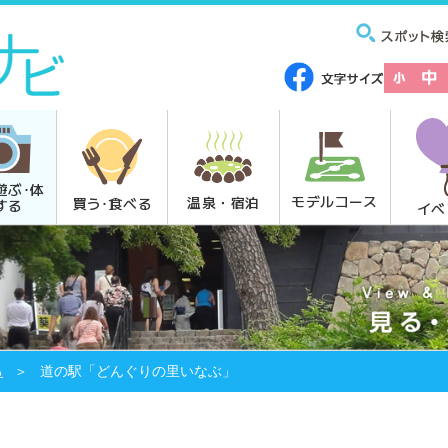
遊ぶ･体
モデルコース
温泉・宿泊
買う･食べる
する
イベ
る
道の駅「どんぐりの里いなぶ」