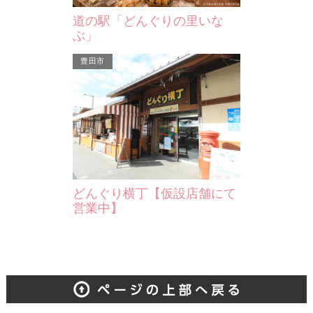
道の駅「どんぐりの里いな
ぶ」
豊田市
どんぐり横丁【仮設店舗にて
営業中】