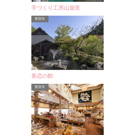
手づくり工房山遊里
豊田市
岡崎信用金庫資料館
物が安く手に入
人気が高く、気
世界各国の貨幣の展示など、「お金」
ふ…
にまつわるさまざまな展示コーナーが
設けられている岡崎信用…
香恋の館
豊田市