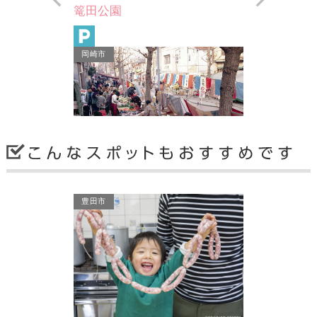
（へ）
篭田公園
て平成19年に
七曲りコースの
岡崎市
「…
朝市（二七市等）
豊田市
地元でとれた新鮮な産物が安く手に入
る人情味あふれる市は人気が高く、気
楽な買い物の場、心のふ…
岡崎市