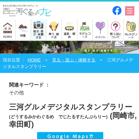
見る･遊
モデルコ
温泉・宿
買う･食
西三河に
Myたびノ
ぶ･体験
特集
HOME
ース
泊
べる
イベント
ついて
ート
する
HOME
見る・遊ぶ・体験する
三河グルメデ
ジタルスタンプラリー
関連キーワード ：
その他
三河グルメデジタルスタンプラリー
(岡崎市,
(どうするみかわぐるめ でじたるすたんぷらりー)
幸田町)