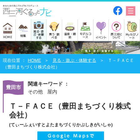
見る･遊
モデルコ
温泉・宿
買う･食
西三河に
Myたびノ
ぶ･体験
特集
HOME
ース
泊
べる
イベント
ついて
ート
する
HOME
見る・遊ぶ・体験する
Ｔ－ＦＡＣＥ
（豊田まちづくり株式会社）
関連キーワード ：
豊田市
その他
屋内
Ｔ－ＦＡＣＥ（豊田まちづくり株式
会社）
(てぃーふぇいすとよたまちづくりかぶしきがいしゃ)