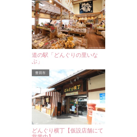
があり、一…
道の駅「どんぐりの里いな
ぶ」
豊田市
どんぐり横丁【仮設店舗にて