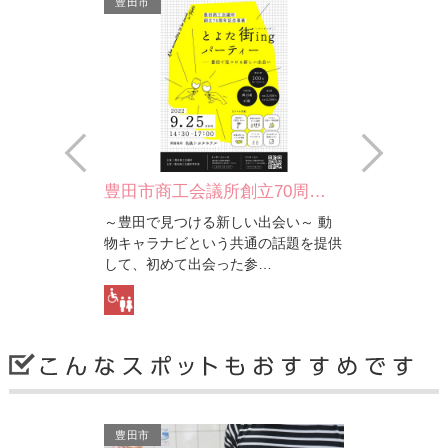
豊田市
豊
Prev
Next
会議所創立70周…
豊田市コンサートホール
豊
ける新しい出会い～ 動
公共施設と業務・商業施設が入った市
市街
という共通の話題を提供
街地再開発ビル「参合館」。豊田市コ
ある
出会った参…
ンサートホールは、その…
キ張
豊田市
豊
豊田市