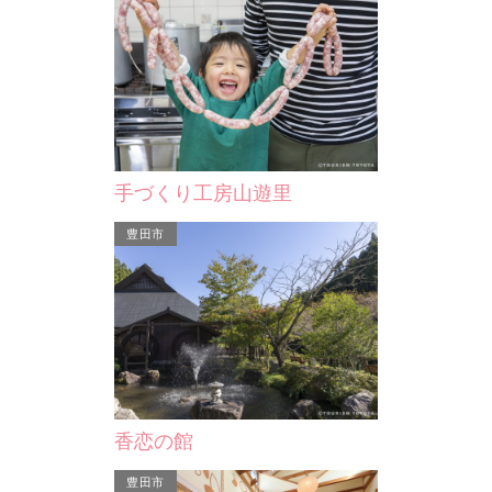
サートホール
豊田市能楽堂
ORB
務・商業施設が入った市
市街地再開発ビル「参合館」の8階に
豊田
ル「参合館」。豊田市コ
ある能楽堂。切妻造りの屋根と総ヒノ
OR
ルは、その…
キ張りの舞台があり、一…
ェッ
手づくり工房山遊里
豊田市
堂
香恋の館
ビル「参合館」の8階に
切妻造りの屋根と総ヒノ
豊田市