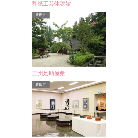
和紙工芸体験館
ニバンでオフロ
たまご型プールが印象的な井上公園。
ができます。施
野球場やテニスコートをはじめとし
豊田市
る…
て、芝生広場(フットサル…
三州足助屋敷
豊田市