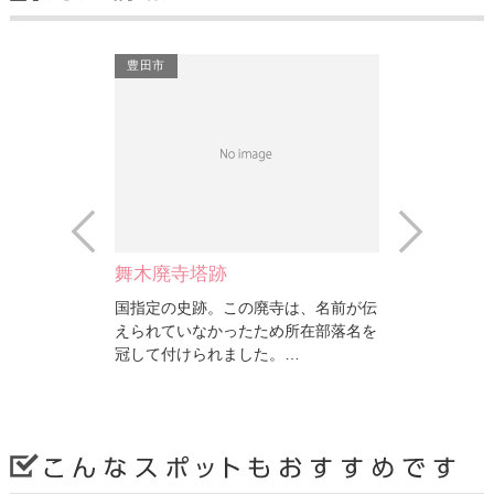
豊田市
豊田市
Prev
Next
（とよた…
舞木廃寺塔跡
さなげアド
好評のイチゴ狩
国指定の史跡。この廃寺は、名前が伝
トヨタ最新の
桃梨苺園」で
えられていなかったため所在部落名を
ード走行体験
め…
冠して付けられました。…
設のスタッフ
豊田市
豊田市