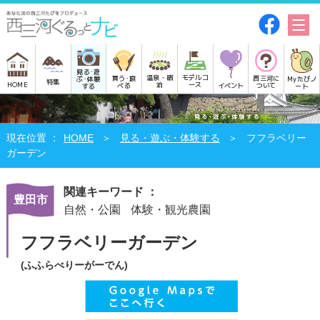
見る･遊
モデルコ
温泉・宿
買う･食
西三河に
Myたびノ
ぶ･体験
特集
HOME
ース
泊
べる
イベント
ついて
ート
する
HOME
見る・遊ぶ・体験する
フフラベリー
ガーデン
関連キーワード ：
豊田市
自然・公園
体験・観光農園
フフラベリーガーデン
(ふふらべりーがーでん)