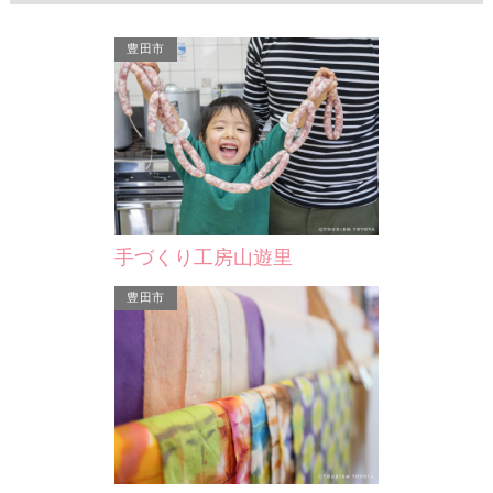
豊田市
さなげアドベンチャーフィ…
井上公園
寺は、名前が伝
トヨタ最新のSUVとミニバンでオフロ
たまご型プー
め所在部落名を
ード走行体験（有料）ができます。施
野球場やテニ
。…
設のスタッフ運転による…
て、芝生広場
手づくり工房山遊里
豊田市
豊田市
ャーフィ…
井上公園