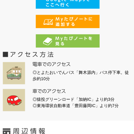
◎とよたおいでんバス「舞木源内」バス停下車。徒
歩約10分
◎猿投グリーンロード「加納IC」より約3分
◎東海環状自動車道「豊田藤岡IC」より約7分