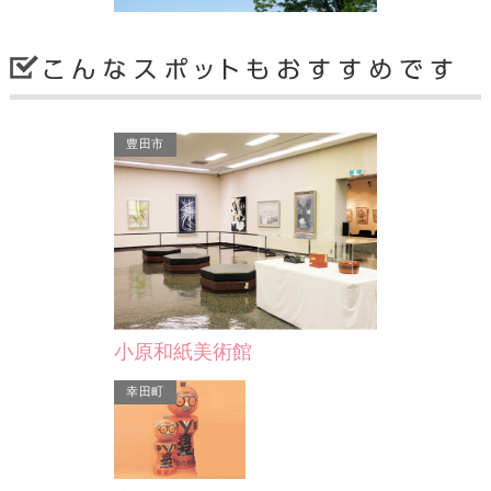
豊田市
井上公園
たまご型プールが印象的な井上公園。
野球場やテニスコートをはじめとし
て、芝生広場(フットサル…
豊田市
小原和紙美術館
幸田町