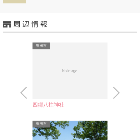
豊田市
Prev
Next
四郷八柱神社
寺は、名前が伝
め所在部落名を
豊田市
。…