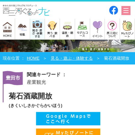
見る･遊
モデルコ
温泉・宿
買う･食
西三河に
Myたびノ
ぶ･体験
特集
HOME
ース
泊
べる
イベント
ついて
ート
する
HOME
見る・遊ぶ・体験する
菊石酒蔵開放
関連キーワード ：
豊田市
産業観光
菊石酒蔵開放
(きくいしさかぐらかいほう)