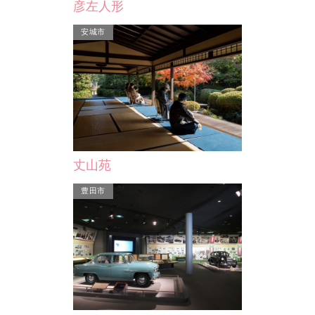
彦左人形
さなげアドベンチャーフィ…
的な井上公園。
トヨタ最新のSUVとミニバンでオフロ
安城市
をはじめとし
ード走行体験（有料）ができます。施
ル…
設のスタッフ運転による…
丈山苑
豊田市