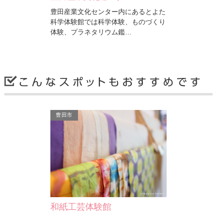
ンター内にあるとよた
豊田産業文化センター内にある「喜楽
豊田市
科学体験、ものづくり
亭」は、大正末期から昭和にかけて建
ORB
リウム鑑…
てられた、町屋建築の面…
ェット
豊田市
豊田市
豊田市
ORBIT
Ｔ－
ンター内にある「喜楽
豊田市駅から徒歩5分のところにある
様々な
期から昭和にかけて建
ORBITは、人気ブランドのボードやウ
ンテリ
建築の面…
ェットスーツなどサーフグ…
も充実
和紙工芸体験館