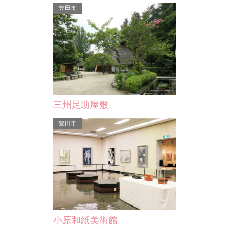
豊田市
豊田市
Ｔ－ＦＡＣＥ（豊田まちづ…
三州足助屋敷
歩5分のところにある
様々なファッションブランドや雑貨イ
気ブランドのボードやウ
ンテリアに加え、カフェやレストラン
豊田市
どサーフグ…
も充実し、豊田市民の憩…
小原和紙美術館