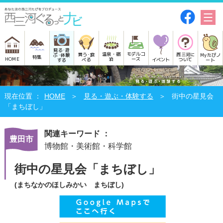
見る･遊
モデルコ
温泉・宿
買う･食
西三河に
Myたびノ
ぶ･体験
特集
HOME
ース
泊
べる
イベント
ついて
ート
する
HOME
見る・遊ぶ・体験する
街中の星見会
「まちぼし」
関連キーワード ：
豊田市
博物館・美術館・科学館
街中の星見会「まちぼし」
(まちなかのほしみかい まちぼし)