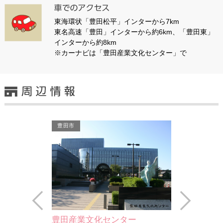
東海環状「豊田松平」インターから7km
東名高速「豊田」インターから約6km、「豊田東」
インターから約8km
※カーナビは「豊田産業文化センター」で
豊田市 他
豊田市
Prev
Next
センター
喜楽亭
ORBI