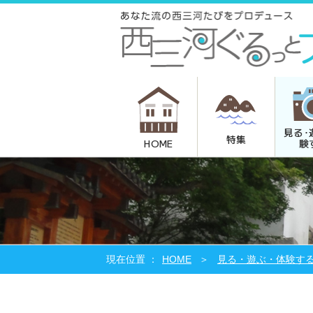
見る･
特集
験
HOME
HOME
見る・遊ぶ・体験す