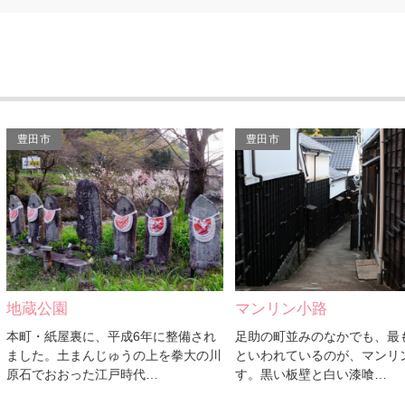
豊田市
豊田市
蔵公園
マンリン小路
町・紙屋裏に、平成6年に整備され
足助の町並みのなかでも、最も美
した。土まんじゅうの上を拳大の川
といわれているのが、マンリン小
石でおおった江戸時代…
す。黒い板壁と白い漆喰…