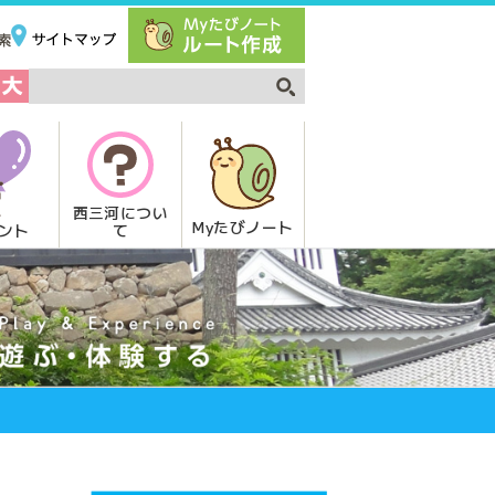
西三河につい
Myたびノート
て
ント