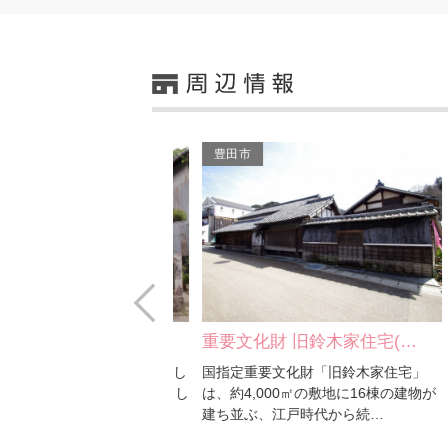
豊田市
Prev
足助町）
重要文化財 旧鈴木家住宅(…
地
本来、紙屋鈴木家所有でし
国指定重要文化財「旧鈴木家住宅」
本
8年香積寺に寄贈されまし
は、約4,000㎡の敷地に16棟の建物が
ま
7年2月に修…
建ち並ぶ、江戸時代から続…
原