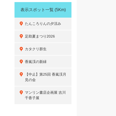
表示スポット一覧
(5Km)
たんころりんの夕涼み
足助夏まつり2026
カタクリ群生
香嵐渓の新緑
【中止】第25回 香嵐渓月
見の会
マンリン書店企画展 吉川
千香子展