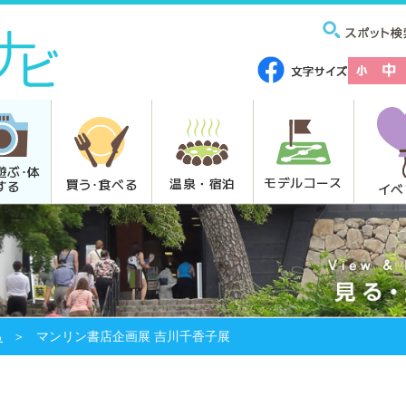
遊ぶ･体
モデルコース
温泉・宿泊
買う･食べる
する
イベ
る
マンリン書店企画展 吉川千香子展