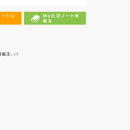
香嵐渓」バ