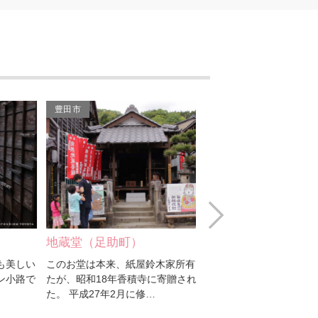
豊田市
豊田市
Next
地蔵堂（足助町）
重要文化財 旧鈴木家
しい
このお堂は本来、紙屋鈴木家所有でし
国指定重要文化財「旧鈴
路で
たが、昭和18年香積寺に寄贈されまし
は、約4,000㎡の敷地に
た。 平成27年2月に修…
建ち並ぶ、江戸時代から