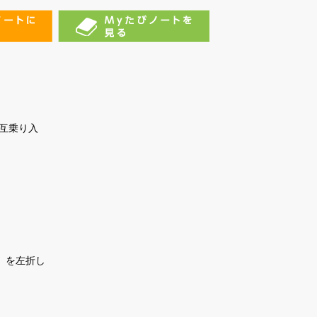
ふじの回廊
猿投山
猿投七滝
木瀬ダム(しらさぎ湖)
互乗り入
天狗岩展望台
石畳ふれあい広場
大沢不動明王と不動の滝
 を左折し
愛知県緑化センター・昭
和の森
猿投山の球状花崗岩