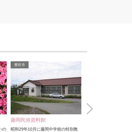
笹平工房
飯野秋葉神社
豊田市
豊田市
Next
豊田市棒の手会館
猿投山展望台
教
県指定無形民俗文化財の棒の手の資料
標高500ｍのところにあ