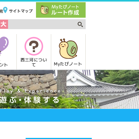
西三河につい
Myたびノート
て
ント