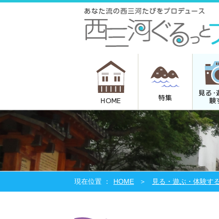
見る･
特集
験
HOME
HOME
見る・遊ぶ・体験す