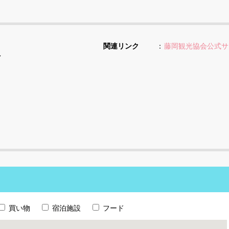
関連リンク
藤岡観光協会公式サ
７
買い物
宿泊施設
フード