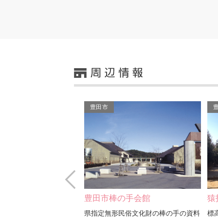
豊田市
Prev
の手会館
猿投山展望台
つ
民俗文化財の棒の手の資料
標高500ｍのところにある木製の展望
全