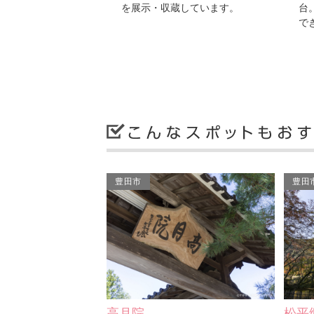
蔵しています。
台。展望台付近までは車で登ることが
丘
できますが、最後は徒歩…
地
豊田市
豊田
高月院
松平