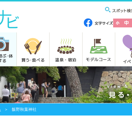
遊ぶ･体
モデルコース
温泉・宿泊
買う･食べる
する
イベ
る
飯野秋葉神社