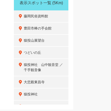
表示スポット一覧
(5Km)
藤岡民俗資料館
豊田市棒の手会館
猿投山展望台
つどいの丘
猿投神社 山中観音堂 ／
千手観音像
大悲殿東昌寺
猿投神社
城ヶ根山展望台