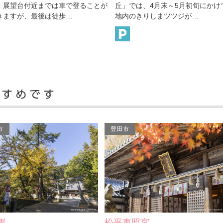
」では、4月末～5月初旬にかけて敷
室として建てられた木造平屋建校
内のきりしまツツジが…
利用して、昭和56年に開館…
市
豊田市
郷
松平東照宮