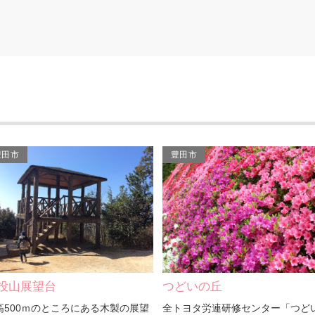
豊田市
豊田市
どいの丘
藤岡民俗資料館
トヨタ労連研修センター「つどいの
昭和29年10月に藤岡中学校の特別