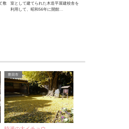
舎を
を展示・収蔵しています。
台。展望台付近までは車
できますが、最後は徒歩
豊田市
時瀬の大イチョウ