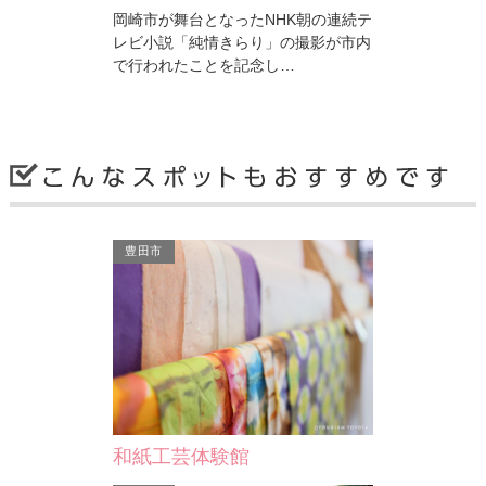
岡崎市が舞台となったNHK朝の連続テ
が美しく、噴水
レビ小説「純情きらり」の撮影が市内
いの場所となっ
で行われたことを記念し…
岡崎市
豊田市
菅生神社
第12代景行天皇の御代（西暦110年）
日本武尊東征の時、高石（今の菅生河
畔の満正寺あたり）にて…
和紙工芸体験館
岡崎市