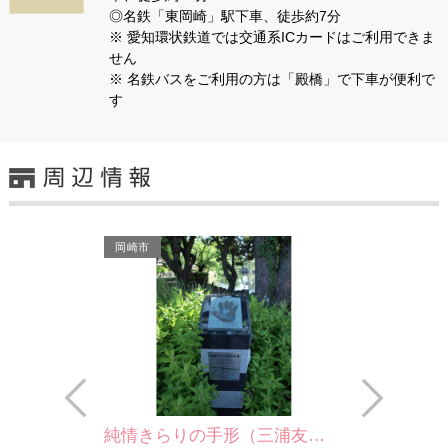
◎名鉄「東岡崎」駅下車、徒歩約7分
※ 愛知環状鉄道では交通系ICカードはご利用できま
せん
※ 名鉄バスをご利用の方は「殿橋」で下車が便利で
す
岡崎市
Prev
Next
純情きらりの手形（三浦友…