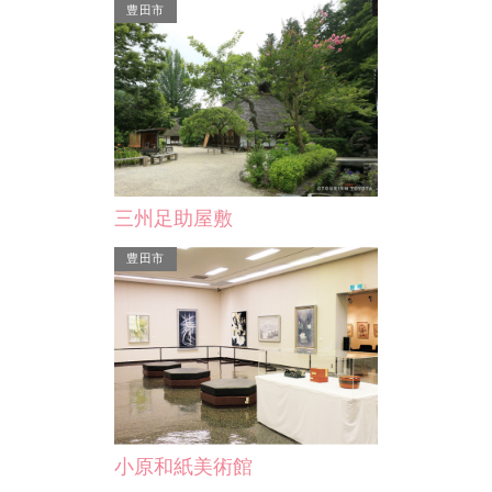
豊田市
龍城神社
三州足助屋敷
（西暦110年）
東照宮と映世神社を合併した社で、祭
石（今の菅生河
神は徳川家康公と本多忠勝公の２柱で
豊田市
て…
す。当初岡崎城内本丸に…
小原和紙美術館