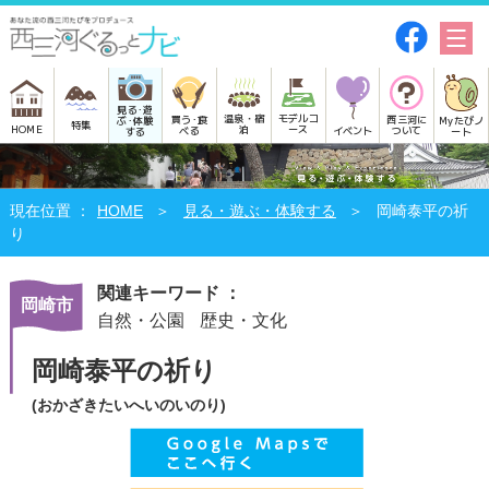
見る･遊
モデルコ
温泉・宿
買う･食
西三河に
Myたびノ
ぶ･体験
特集
HOME
ース
泊
べる
イベント
ついて
ート
する
HOME
見る・遊ぶ・体験する
岡崎泰平の祈
り
関連キーワード ：
岡崎市
自然・公園
歴史・文化
岡崎泰平の祈り
(おかざきたいへいのいのり)