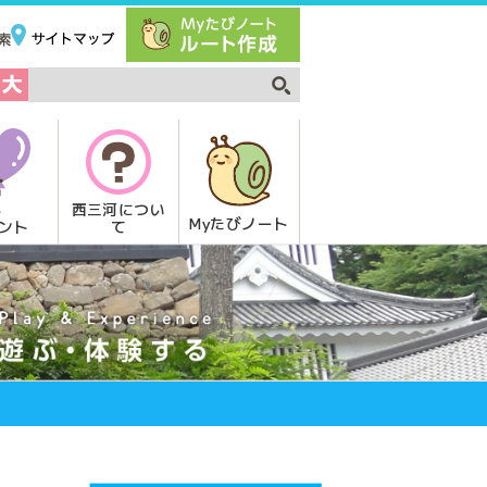
西三河につい
Myたびノート
て
ント