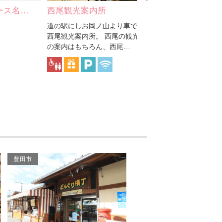
久麻久神社
西尾観光案内所
西尾市観光協会
道の駅にしお岡ノ山より車で約5分の
ニッソーレンタルリース
西尾観光案内所。 西尾の観光・宿泊
(有)
の案内はもちろん、西尾…
(株)豊和 パルスイミング
6・3
抹茶ミュージアム 西条園
和く和く
西尾市茶業組合
豊田市
金石神社
ヴェルサウォーク西尾