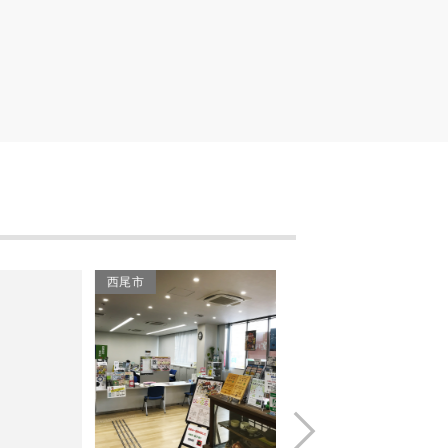
西尾市歴史公園 (西尾城と
旧近衛邸)
旧近衛邸
二の沢川の桜
おしろタウン シャオ
西尾市岩瀬文庫
鶴城窯 陶芸教室
西尾市
西尾市
西尾温泉 茶の湯
西の町モータース
(株)松鶴園
Next