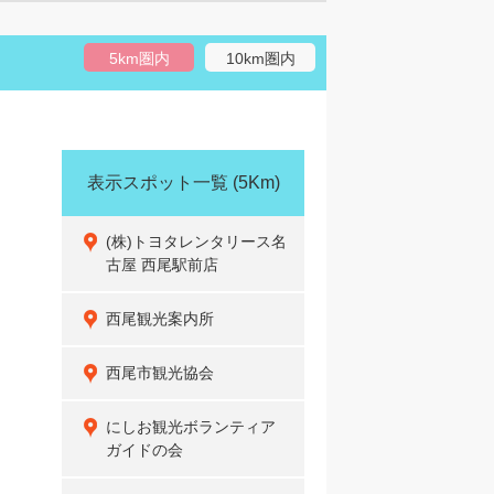
5km圏内
10km圏内
表示スポット一覧
(5Km)
(株)トヨタレンタリース名
古屋 西尾駅前店
西尾観光案内所
西尾市観光協会
にしお観光ボランティア
ガイドの会