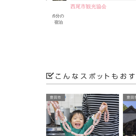
案内所
西尾市観光協会
に
お岡ノ山より車で約5分の
旧
所。 西尾の観光・宿泊
ガ
ちろん、西尾…
の
豊田市
豊田