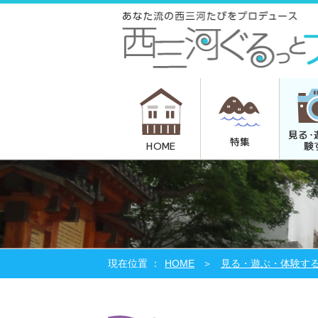
見る･
特集
験
HOME
HOME
見る・遊ぶ・体験す