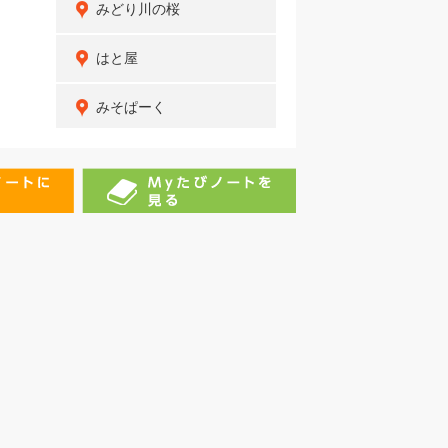
みどり川の桜
はと屋
みそぱーく
リミット
西尾スターボウル
伊文神社
勝山寺
西尾市資料館
西尾城跡