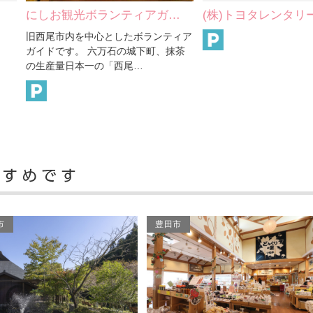
しお観光ボランティアガ…
(株)トヨタレンタリース名…
西尾市内を中心としたボランティア
イドです。 六万石の城下町、抹茶
生産量日本一の「西尾…
市
豊田市