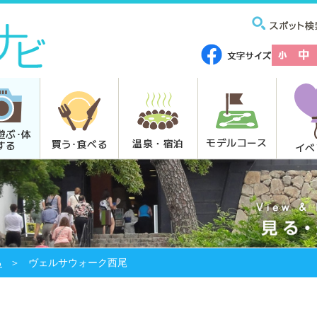
遊ぶ･体
モデルコース
温泉・宿泊
買う･食べる
する
イベ
る
ヴェルサウォーク西尾