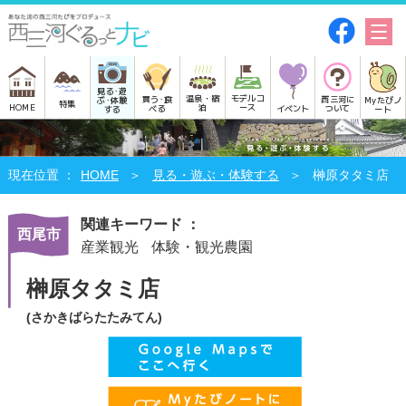
見る･遊
モデルコ
温泉・宿
買う･食
西三河に
Myたびノ
ぶ･体験
特集
HOME
ース
泊
べる
イベント
ついて
ート
する
HOME
見る・遊ぶ・体験する
榊原タタミ店
関連キーワード ：
西尾市
産業観光
体験・観光農園
榊原タタミ店
(さかきばらたたみてん)