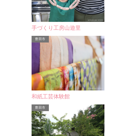
福泉寺（ふくせんじ）は浄土宗西山深
草派の寺院で、小説『人生劇場』で名
高い文豪・尾﨑士郎の文…
手づくり工房山遊里
西尾市
豊田市
天竹神社
和紙工芸体験館
豊田市
は浄土宗西山深
人生劇場』で名
文…