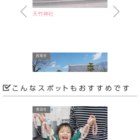
Prev
Next
吉良仁吉の墓所（源徳寺）
源徳寺には、清水次郎長が仁吉の一周
忌に建立したといわれる「吉良仁吉」
の墓所があります。幕末…
西尾市
豊田市
吉」は、18歳か
の下で過ごし、
福泉寺
る…