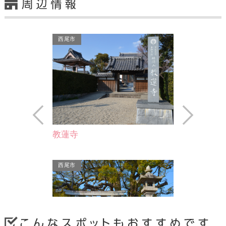
西尾市
Prev
Next
教蓮寺
々縫右衛門（ぬ
吉良の大地主と
西尾市
融…