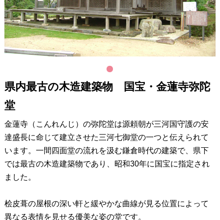
1
県内最古の木造建築物 国宝・金蓮寺弥陀
堂
金蓮寺（こんれんじ）の弥陀堂は源頼朝が三河国守護の安
達盛長に命じて建立させた三河七御堂の一つと伝えられて
います。一間四面堂の流れを汲む鎌倉時代の建築で、県下
では最古の木造建築物であり、昭和30年に国宝に指定され
ました。
桧皮葺の屋根の深い軒と緩やかな曲線が見る位置によって
異なる表情を見せる優美な姿の堂です。