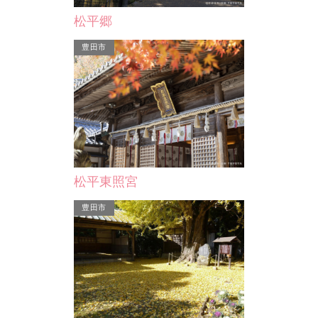
西尾市
…
松平郷
豊田市
旧糟谷邸
糟谷（かすや）家は代々縫右衛門（ぬ
いえもん）を名乗り、吉良の大地主と
松平東照宮
して三河木綿問屋、金融…
豊田市