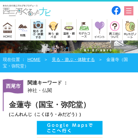
見る･遊
モデルコ
温泉・宿
買う･食
西三河に
Myたびノ
ぶ･体験
特集
HOME
ース
泊
べる
イベント
ついて
ート
する
HOME
見る・遊ぶ・体験する
金蓮寺（国
宝・弥陀堂）
関連キーワード ：
西尾市
神社・仏閣
金蓮寺（国宝・弥陀堂）
(こんれんじ（こくほう・みだどう）)