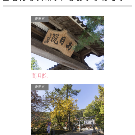
豊田市
羽利神社
羽利神社には、熱田神宮神木のクスの
種をまいたと伝えられる根元より幹が
2つに分かれている、双…
西尾市
高月院
豊田市
海蔵寺
宮神木のクスの
る根元より幹が