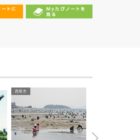
吉良カントリークラブ
教蓮寺
海蔵寺
金蓮寺（国宝・弥陀堂）
尾崎士郎記念館
羽利神社
西尾市
西尾市
旧糟谷邸
幡頭神社
吉良温泉
Next