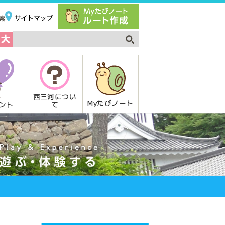
西三河につい
Myたびノート
て
ント