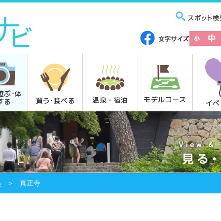
遊ぶ･体
モデルコース
温泉・宿泊
買う･食べる
する
イベ
る
真正寺