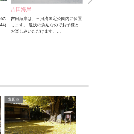
三河湾リゾートリンクス
吉田海岸
専長寺
宗の
吉田海岸は、三河湾国定公園内に位置
専長寺（せんちょうじ）
宮崎海水浴場（吉良ワイ
4)
します。 遠浅の浜辺なのでお子様と
の浄土宗西山深草派の寺
キキビーチ）
お楽しみいただけます。…
代の阿弥陀如来像2躯を
吉良サンライズパーク
恵比寿海水浴場
Cafe goofy
玄楼窯
豊田市
養泉寺
亀姫の墓（本法寺）
西尾ゴルフクラブ