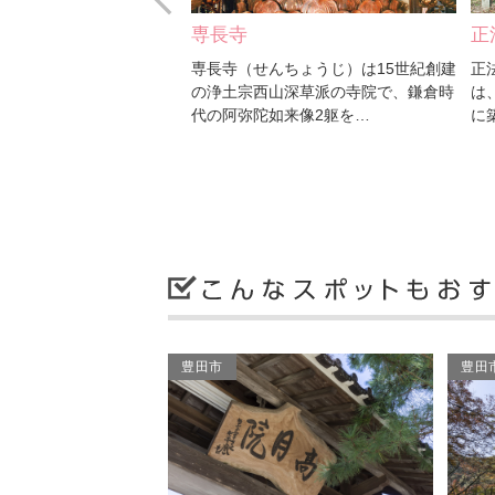
専長寺
正
、三河湾国定公園内に位置
専長寺（せんちょうじ）は15世紀創建
正
浅の浜辺なのでお子様と
の浄土宗西山深草派の寺院で、鎌倉時
は
ただけます。…
代の阿弥陀如来像2躯を…
に
豊田市
豊田