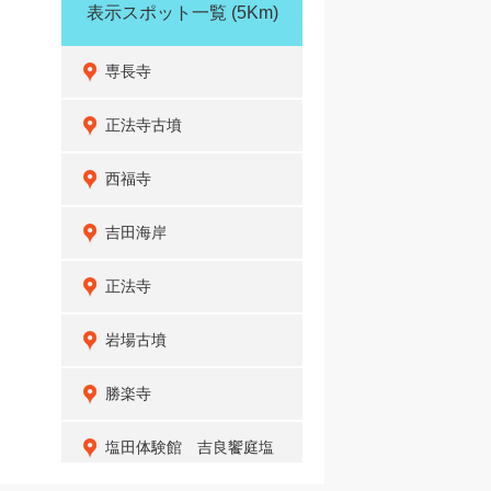
表示スポット一覧
(5Km)
専長寺
正法寺古墳
西福寺
吉田海岸
正法寺
岩場古墳
勝楽寺
塩田体験館 吉良饗庭塩
の里