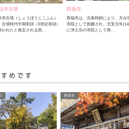
法寺古墳
西福寺
法寺古墳（しょうぼうじこふん）
西福寺は、北条時頼により、天台
、古墳時代中期初頭（5世紀初頭）
寺院として創建され、文安元年(144
築かれたと推定される西…
に浄土宗の寺院として再…
市
豊田市