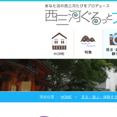
見る･
特集
験
HOME
HOME
見る・遊ぶ・体験す