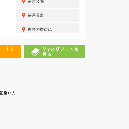
笹戸公園
笹戸温泉
押井の磨崖仏
かごの木
七色木
榊野温泉
愛知県旭高原少年自然の
家
互乗り入
蚕霊山
旭高原元気村