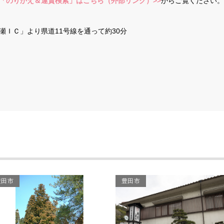
「のりかえ＆運賃検索」はこちら（外部リンク）>>
からご覧ください。
瀬ＩＣ」より県道11号線を通って約30分
豊田市
豊田市