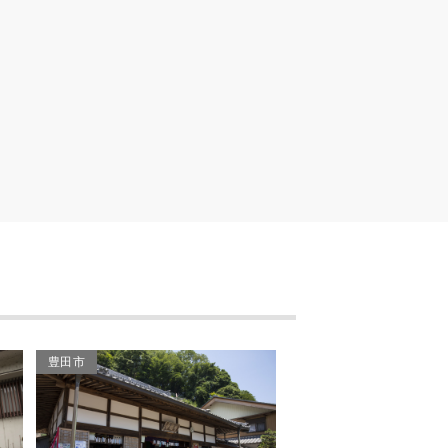
旭高原牧場
蚕霊神社
縁結び岩
伊熊神社の社叢
矢作川島崎公園
豊田市
豊田市