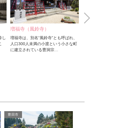
Next
増福寺（風鈴寺）
上中のしだれ桃
珍し
増福寺は、別名“風鈴寺”とも呼ばれ、
旭地区の上中町にある、約3
こ
人口300人未満の小渡という小さな町
しだれ桃の群生地です。
に建立されている曹洞宗…
散歩道が設置されており
豊田市