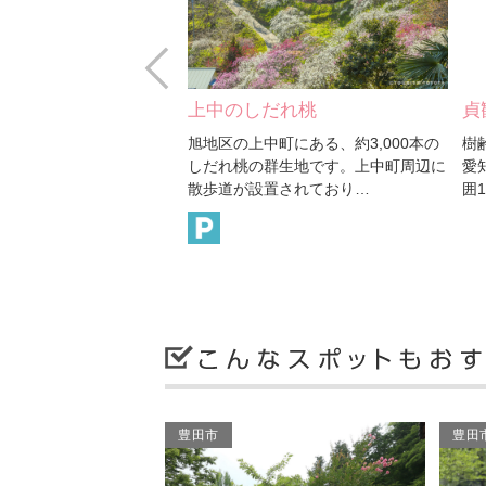
Prev
風鈴寺）
上中のしだれ桃
貞
名“風鈴寺”とも呼ばれ、
旭地区の上中町にある、約3,000本の
樹
未満の小渡という小さな町
しだれ桃の群生地です。上中町周辺に
愛
ている曹洞宗…
散歩道が設置されており…
囲1
豊田市
豊田