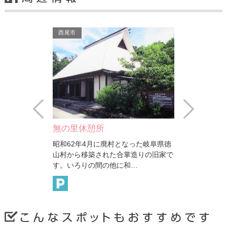
西尾市
西尾市
Prev
Next
無の里休憩所
平原の滝キ
昭和62年4月に廃村となった岐阜県徳
平原の滝は高
山村から移築された合掌造りの旧家で
からなり、清
す。いろりの間の他に和…
によって開か
西尾市
西尾市