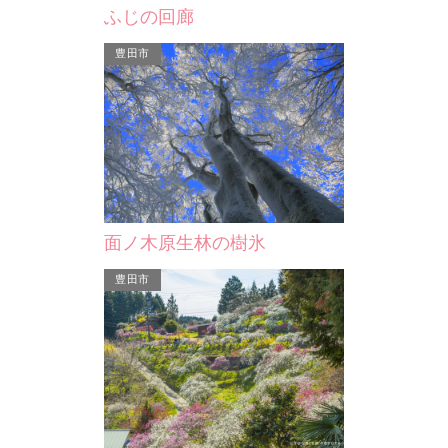
平原ゲンジボタルの里
道の駅「筆
ふじの回廊
自然豊かな山の中にあるホタルの名
国道23号岡
所。木製の遊歩道が整備されているの
山-幸田須美
豊田市
で、足元の心配をせずに快…
駅。 地元で
面ノ木原生林の樹氷
豊田市