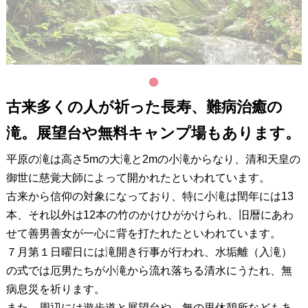
1
古来多くの人が祈った長寿、難病治癒の
滝。展望台や無料キャンプ場もあります。
平原の滝は高さ5mの大滝と2mの小滝からなり、清和天皇の
御世に慈覚大師によって開かれたといわれています。
古来から信仰の対象になっており、特に小滝は閏年には13
本、それ以外は12本の竹のかけひがかけられ、旧暦にあわ
せて善男善女が一心に背を打たれたといわれています。
７月第１日曜日には滝開き行事が行われ、水垢離（入滝）
の式では厄男たちが小滝から流れ落ちる清水にうたれ、無
病息災を祈ります。
また、周辺には遊歩道と展望台や、無の里休憩所などもあ