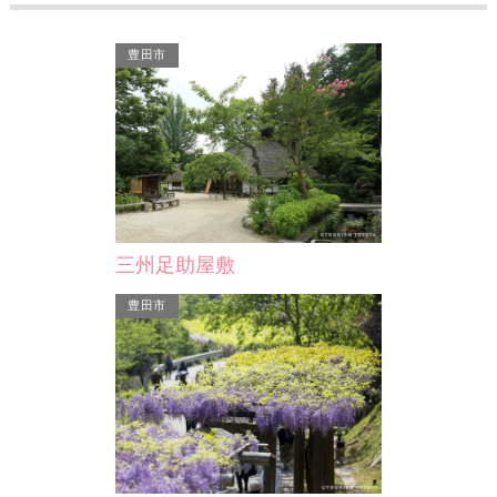
豊田市
平原の滝キャンプ場
平原ゲンジ
平原の滝は高さ5mの大滝と2mの小滝
自然豊かな山
からなり、清和天皇の御世に慈覚大師
所。木製の遊
によって開かれたといわれ…
で、足元の心
三州足助屋敷
西尾市
幸田町
豊田市