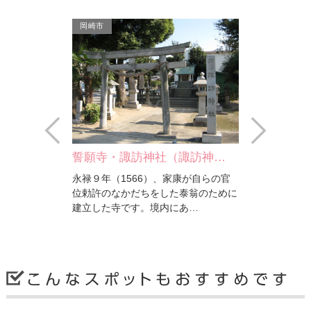
岡崎市
Prev
Next
諏訪神社（諏訪神…
誓願寺・諏訪神社（誓願寺…
宝
566）、家康が自らの官
永禄９年（1566）、家康が自らの官
文
かだちをした泰翁のために
位勅許のなかだちをした泰翁のために
わ
です。境内にあ…
建立した寺です。境内にあ…
石
岡崎市