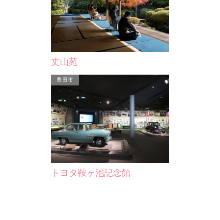
593）に創建されたとい
石を使用したのが岡崎と石製品の関係
年（1601）に家康が２
の始まりといわれていま…
贈ったという記録…
丈山苑
豊田市
トヨタ鞍ヶ池記念館