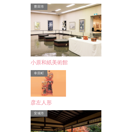
豊田市
石
諏訪神社（誓願寺…
宝福寺
岡
566）、家康が自らの官
文禄２年（1593）に創建されたとい
石
かだちをした泰翁のために
われ、慶長６年（1601）に家康が２
の
です。境内にあ…
石の寺領を贈ったという記録…
小原和紙美術館
岡崎市
幸田町
彦左人形
安城市
石工文化（石屋街）
岡崎城築城の際、地元でとれるみかげ