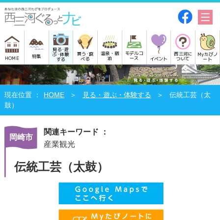
見る･遊
モデルコ
温泉・宿
買う･食
西三河に
Myたびノ
ぶ･体験
特集
HOME
ース
泊
べる
イベント
ついて
ート
する
HOME
見る・遊ぶ・体験する
伝統工芸（太
鼓）
関連キーワード ：
岡崎市
産業観光
伝統工芸（太鼓）