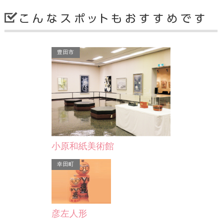
豊田市
金のわらじ案内柱（ち）
統一的なルート案内として平成19年に
設置が開始された二十七曲りコースの
案内柱。柱の上にある「…
小原和紙美術館
岡崎市
幸田町
彦左人形