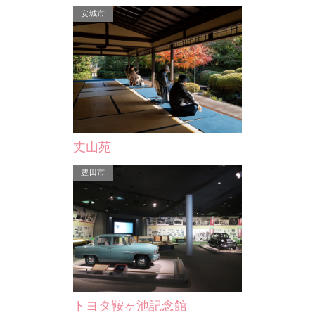
安城市
（ち）
朝市（二七市等）
て平成19年に
地元でとれた新鮮な産物が安く手に入
七曲りコースの
る人情味あふれる市は人気が高く、気
「…
楽な買い物の場、心のふ…
丈山苑
豊田市
トヨタ鞍ヶ池記念館