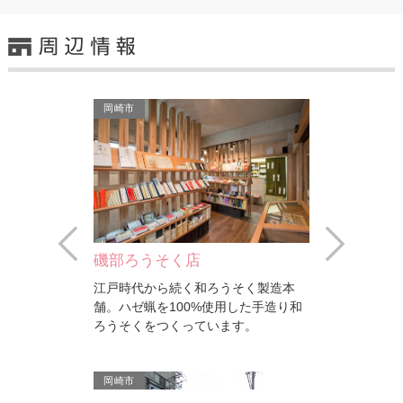
岡崎市
Prev
Next
磯部ろうそく店
（と）
江戸時代から続く和ろうそく製造本
て平成19年に
舗。ハゼ蝋を100%使用した手造り和
七曲りコースの
ろうそくをつくっています。
「…
岡崎市