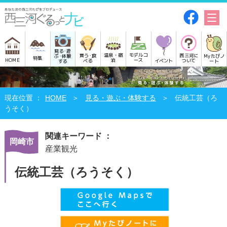
見る･遊
モデルコ
温泉・宿
買う･食
西三河に
Myたびノ
ぶ･体験
特集
HOME
ース
泊
べる
イベント
ついて
ート
する
HOME
見る・遊ぶ・体験する
伝統工芸（ろ
うそく）
関連キーワード ：
岡崎市
産業観光
伝統工芸（ろうそく）