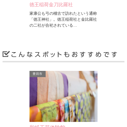
金のわらじ案内柱
徳王稲荷金刀比羅社
統一的なルート案内とし
家康公も弓の稽古で訪れたという通称
設置が開始された二十
「徳王神社」。徳王稲荷社と金比羅社
案内柱。柱の上にある
の二社が合祀されている…
岡崎市
岡崎市
豊田市
金のわらじ案内柱（に）
金のわらじ案内柱
統一的なルート案内として平成19年に
統一的なルート案内とし
設置が開始された二十七曲りコースの
設置が開始された二十
案内柱。柱の上にある「…
案内柱。柱の上にある