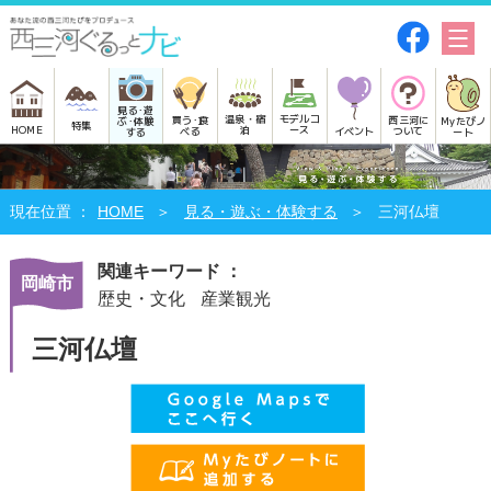
見る･遊
モデルコ
温泉・宿
買う･食
西三河に
Myたびノ
ぶ･体験
特集
HOME
ース
泊
べる
イベント
ついて
ート
する
HOME
見る・遊ぶ・体験する
三河仏壇
関連キーワード ：
岡崎市
歴史・文化
産業観光
三河仏壇