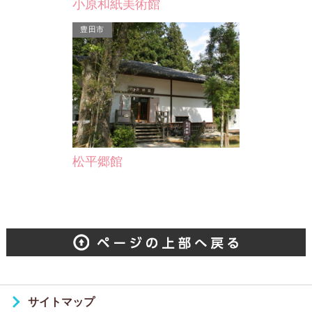
小原和紙美術館
豊田市
極楽寺
永禄９年（1566）岡崎城中の白山社
の別当職慶安周賀が開山したものとい
われ、城の鎮守として城内…
松平郷館
サイトマップ