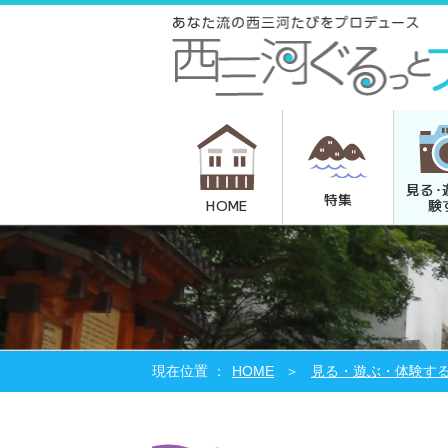
見る･
特集
験
HOME
HOME
見る・遊ぶ・体験す