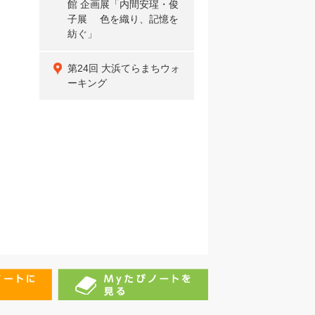
館 企画展「内間安瑆・俊
子展 色を織り、記憶を
紡ぐ」
第24回 大浜てらまちウォ
ーキング