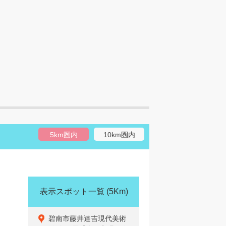
5km圏内
10km圏内
表示スポット一覧
(5Km)
碧南市藤井達吉現代美術