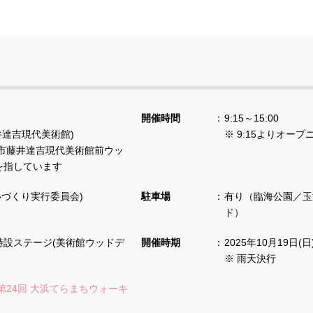
開催時間
9:15～15:00
井達吉現代美術館)
※ 9:15よりオー
市藤井達吉現代美術館前ウッ
を指しています
大浜にぎわいづくり実行委員会)
駐車場
有り（臨海公園／玉
ド）
特設ステージ(美術館ウッドデ
開催時期
2025年10月19日(日
※ 雨天決行
第24回 大浜てらまちウォーキ