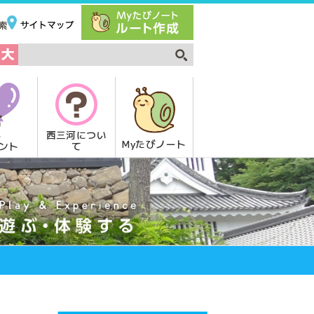
西三河につい
Myたびノート
て
ント