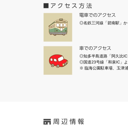
◎名鉄三河線「碧南駅」か
◎知多半島道路「阿久比IC
◎国道23号線「和泉IC」よ
※ 臨海公園駐車場、玉津