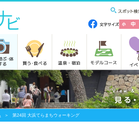
遊ぶ･体
モデルコース
温泉・宿泊
買う･食べる
する
イベ
る
第24回 大浜てらまちウォーキング