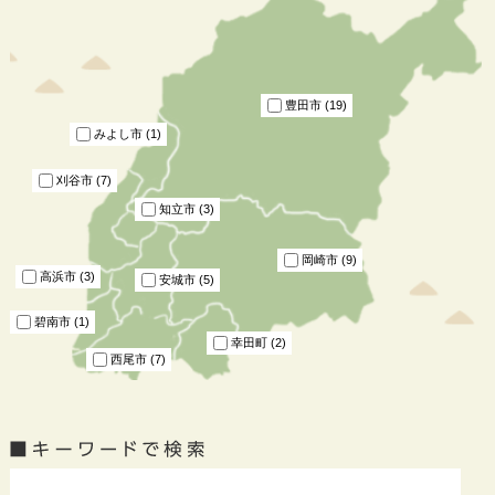
豊田市 (19)
みよし市 (1)
刈谷市 (7)
知立市 (3)
岡崎市 (9)
高浜市 (3)
安城市 (5)
碧南市 (1)
幸田町 (2)
西尾市 (7)