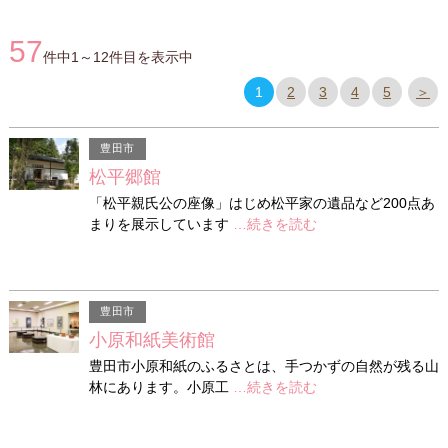
57
件中1～12件目を表示中
1
2
3
4
5
＞
豊田市
松平郷館
「松平親氏公の座像」はじめ松平家の遺品など200点あ
まりを展示しています
…続きを読む
豊田市
小原和紙美術館
豊田市小原和紙のふるさとは、手つかずの自然が残る山
林にあります。小原工
…続きを読む