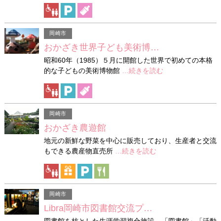
岡崎市
おかざき世界子ども美術博…
昭和60年（1985）５月に開館した世界で初めての本格
的な子どもの美術博物館
…続きを読む
岡崎市
おかざき農遊館
地元の新鮮な野菜を中心に販売しており、生産者と交流
もできる農産物直売所
…続きを読む
岡崎市
Libra岡崎市図書館交流プ…
図書館を核とした生涯学習複合施設。「図書館」「活動