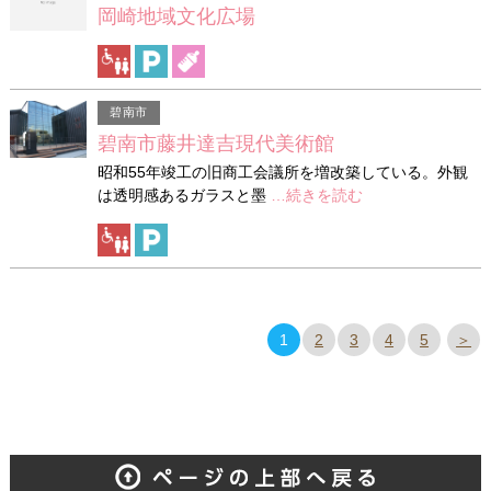
岡崎地域文化広場
碧南市
碧南市藤井達吉現代美術館
昭和55年竣工の旧商工会議所を増改築している。外観
は透明感あるガラスと墨
…続きを読む
1
2
3
4
5
＞