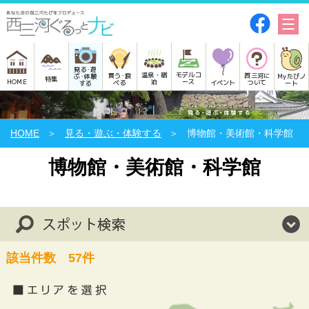
見る･遊
モデルコ
温泉・宿
買う･食
西三河に
Myたびノ
ぶ･体験
特集
HOME
ース
泊
べる
イベント
ついて
ート
する
HOME
見る・遊ぶ・体験する
博物館・美術館・科学館
博物館・美術館・科学館
該当件数
57
件